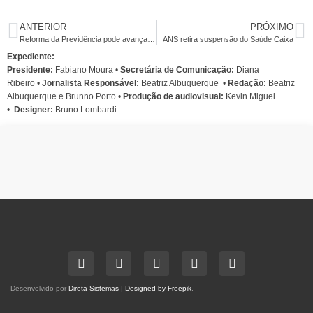
ANTERIOR
PRÓXIMO
Reforma da Previdência pode avançar se Bolsonaro não for barrado nas urnas
ANS retira suspensão do Saúde Caixa
Expediente:
Presidente:
Fabiano Moura •
Secretária de Comunicação:
Diana
Ribeiro
•
Jornalista Responsável:
Beatriz Albuquerque
•
Redação:
Beatriz
Albuquerque e Brunno Porto •
Produção de audiovisual:
Kevin Miguel
•
Designer:
Bruno Lombardi
Desenvolvido por
Direta Sistemas
|
Designed by Freepik
.