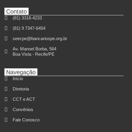
Contato
(81) 3316-4233
(81) 9 7347-6454
seecpe@bancariospe.org.br
Av. Manoel Borba, 564
Boa Vista - Recife/PE
Navegação
Início
Diretoria
CCT e ACT
Convênios
Fale Conosco