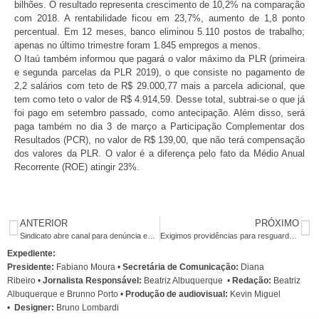
bilhões. O resultado representa crescimento de 10,2% na comparação
com 2018. A rentabilidade ficou em 23,7%, aumento de 1,8 ponto
percentual. Em 12 meses, banco eliminou 5.110 postos de trabalho;
apenas no último trimestre foram 1.845 empregos a menos.
O Itaú também informou que pagará o valor máximo da PLR (primeira
e segunda parcelas da PLR 2019), o que consiste no pagamento de
2,2 salários com teto de R$ 29.000,77 mais a parcela adicional, que
tem como teto o valor de R$ 4.914,59. Desse total, subtrai-se o que já
foi pago em setembro passado, como antecipação. Além disso, será
paga também no dia 3 de março a Participação Complementar dos
Resultados (PCR), no valor de R$ 139,00, que não terá compensação
dos valores da PLR. O valor é a diferença pelo fato da Médio Anual
Recorrente (ROE) atingir 23%.
ANTERIOR
PRÓXIMO
Sindicato abre canal para denúncia em caso de descumprimento de liminar da Caixa
Exigimos providências para resguardar o Estado de Direito
Expediente:
Presidente:
Fabiano Moura •
Secretária de Comunicação:
Diana
Ribeiro
•
Jornalista Responsável:
Beatriz Albuquerque
•
Redação:
Beatriz
Albuquerque e Brunno Porto •
Produção de audiovisual:
Kevin Miguel
•
Designer:
Bruno Lombardi