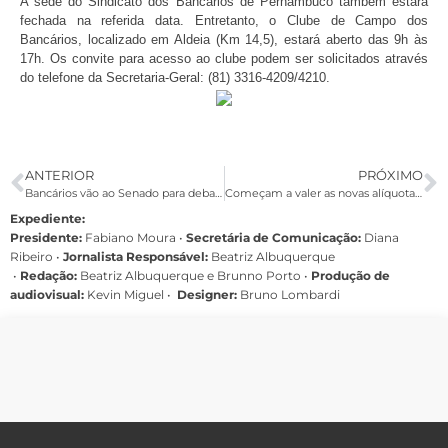
A sede do Sindicato dos Bancários de Pernambuco também estará
fechada na referida data. Entretanto, o Clube de Campo dos
Bancários, localizado em Aldeia (Km 14,5), estará aberto das 9h às
17h. Os convite para acesso ao clube podem ser solicitados através
do telefone da Secretaria-Geral: (81) 3316-4209/4210.
ANTERIOR
PRÓXIMO
Bancários vão ao Senado para debater MP 905
Começam a valer as novas alíquotas do INSS. Entenda o que muda
Expediente:
Presidente:
Fabiano Moura •
Secretária de Comunicação:
Diana
Ribeiro
•
Jornalista Responsável:
Beatriz Albuquerque
•
Redação:
Beatriz Albuquerque e Brunno Porto •
Produção de
audiovisual:
Kevin Miguel •
Designer:
Bruno Lombardi