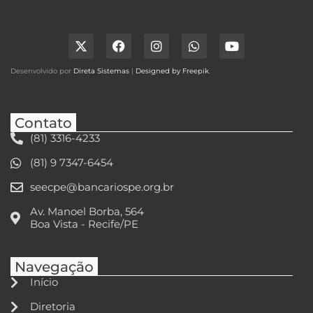
Desenvolvido por
Direta Sistemas
|
Designed by Freepik
.
Contato
(81) 3316-4233
(81) 9 7347-6454
seecpe@bancariospe.org.br
Av. Manoel Borba, 564
Boa Vista - Recife/PE
Navegação
Início
Diretoria