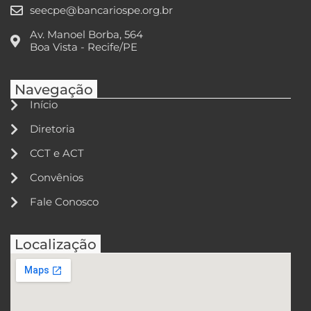
seecpe@bancariospe.org.br
Av. Manoel Borba, 564
Boa Vista - Recife/PE
Navegação
Início
Diretoria
CCT e ACT
Convênios
Fale Conosco
Localização