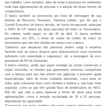
seu trabalho, como teclados, além de evitar a presença em ambientes
onde haja aglomerações de pessoas e a adoção de novas formas de
cumprimentos.
O banco também se pronunciou por meio de mensagem de sua
diretora de Recursos Humanos, Vanessa Lobato, que diz que o
Comitê Executivo do banco decidiu, de forma excepcional, antecipar
o 100% do 13º salário (as duas parcelas) de todos os funcionários.
Os valores serão pagos no dia 30 de abril. O banco também
aumentará, em 10%, o limite do cartão de crédito de todos os
funcionários que não têm dívidas em atraso com o banco.
“Sabemos que despesas não previstas podem surgir e estamos
fazendo tudo ao nosso alcance para atravessarmos esse momento
turbulento com serenidade e segurança”, diz a mensagem da vice-
presidente de RH do Santander.
O banco orientou, ainda, que sejam evitadas as visitas comerciais e
sejam instruídos os clientes que apresentem sintomas compatíveis
com a doença para que não entrem nas agências e procurem ajuda
especializada, além de tomar cuidados adicionais, como lavar as
mãos após manusear itens como dinheiro e boletos e, nas lojas mais
expostas, como as que têm grande fluxo de beneficiários do INSS.
Rial diz que vale a pena repensar a forma de atuar para evitar
aglomerações, como a entrada escalonada de 10 a 15 pessoas,
dependendo da capacidade.
“Esperamos que estas medidas não sejam apenas orientações, mas