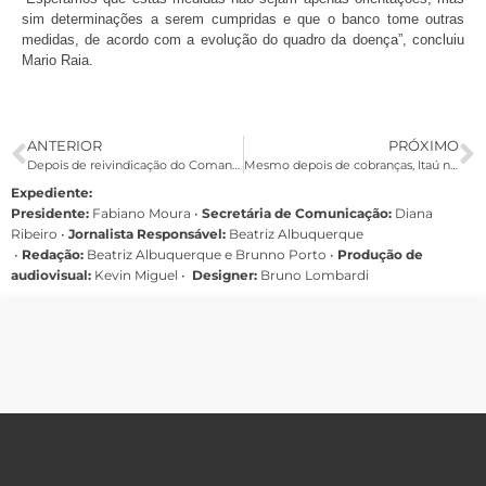
sim determinações a serem cumpridas e que o banco tome outras
medidas, de acordo com a evolução do quadro da doença”, concluiu
Mario Raia.
ANTERIOR
PRÓXIMO
Depois de reivindicação do Comando Nacional, Bradesco anuncia medidas contra Coronavírus
Mesmo depois de cobranças, Itaú não divulga medidas preventivas quanto ao coronavírus
Expediente:
Presidente:
Fabiano Moura •
Secretária de Comunicação:
Diana
Ribeiro
•
Jornalista Responsável:
Beatriz Albuquerque
•
Redação:
Beatriz Albuquerque e Brunno Porto •
Produção de
audiovisual:
Kevin Miguel •
Designer:
Bruno Lombardi