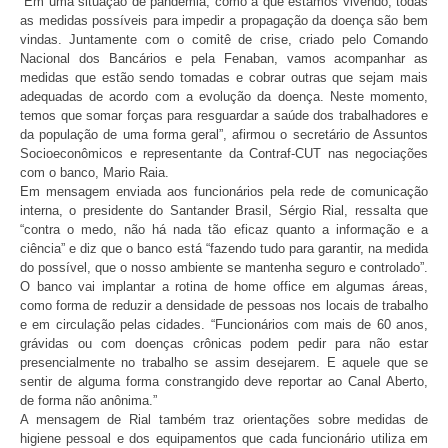
“Em uma situação de pandemia, como a que estamos vivendo, todas
as medidas possíveis para impedir a propagação da doença são bem
vindas. Juntamente com o comitê de crise, criado pelo Comando
Nacional dos Bancários e pela Fenaban, vamos acompanhar as
medidas que estão sendo tomadas e cobrar outras que sejam mais
adequadas de acordo com a evolução da doença. Neste momento,
temos que somar forças para resguardar a saúde dos trabalhadores e
da população de uma forma geral”, afirmou o secretário de Assuntos
Socioeconômicos e representante da Contraf-CUT nas negociações
com o banco, Mario Raia.
Em mensagem enviada aos funcionários pela rede de comunicação
interna, o presidente do Santander Brasil, Sérgio Rial, ressalta que
“contra o medo, não há nada tão eficaz quanto a informação e a
ciência” e diz que o banco está “fazendo tudo para garantir, na medida
do possível, que o nosso ambiente se mantenha seguro e controlado”.
O banco vai implantar a rotina de home office em algumas áreas,
como forma de reduzir a densidade de pessoas nos locais de trabalho
e em circulação pelas cidades. “Funcionários com mais de 60 anos,
grávidas ou com doenças crônicas podem pedir para não estar
presencialmente no trabalho se assim desejarem. E aquele que se
sentir de alguma forma constrangido deve reportar ao Canal Aberto,
de forma não anônima.”
A mensagem de Rial também traz orientações sobre medidas de
higiene pessoal e dos equipamentos que cada funcionário utiliza em