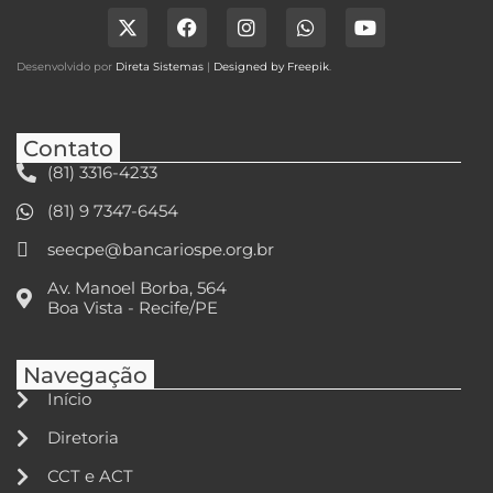
Desenvolvido por
Direta Sistemas
|
Designed by Freepik
.
Contato
(81) 3316-4233
(81) 9 7347-6454
seecpe@bancariospe.org.br
Av. Manoel Borba, 564
Boa Vista - Recife/PE
Navegação
Início
Diretoria
CCT e ACT