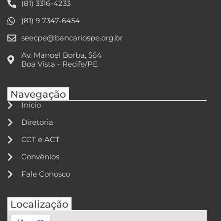
(81) 3316-4233
(81) 9 7347-6454
seecpe@bancariospe.org.br
Av. Manoel Borba, 564
Boa Vista - Recife/PE
Navegação
Início
Diretoria
CCT e ACT
Convênios
Fale Conosco
Localização