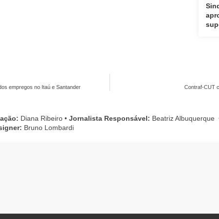
Sin
apr
sup
dos empregos no Itaú e Santander
Contraf-CUT c
cação:
Diana Ribeiro
•
Jornalista Responsável:
Beatriz Albuquerque
signer:
Bruno Lombardi