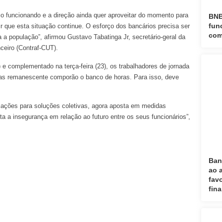
co funcionando e a direção ainda quer aproveitar do momento para
BNB
fun
 que esta situação continue. O esforço dos bancários precisa ser
com
 a população”, afirmou Gustavo Tabatinga Jr, secretário-geral da
eiro (Contraf-CUT).
e complementado na terça-feira (23), os trabalhadores de jornada
horas remanescente comporão o banco de horas. Para isso, deve
iações para soluções coletivas, agora aposta em medidas
nta a insegurança em relação ao futuro entre os seus funcionários”,
Ban
ao 
fav
fin