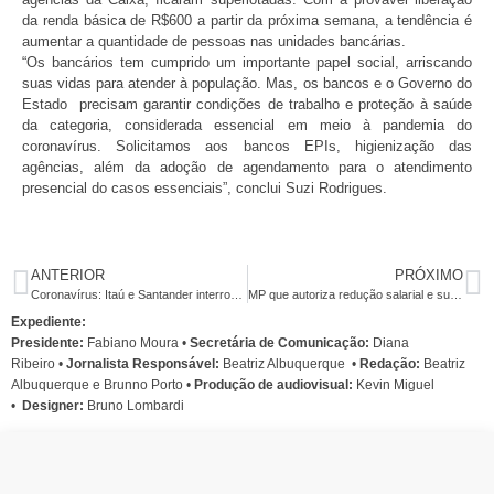
da renda básica de R$600 a partir da próxima semana, a tendência é
aumentar a quantidade de pessoas nas unidades bancárias.
“Os bancários tem cumprido um importante papel social, arriscando
suas vidas para atender à população. Mas, os bancos e o Governo do
Estado precisam garantir condições de trabalho e proteção à saúde
da categoria, considerada essencial em meio à pandemia do
coronavírus. Solicitamos aos bancos EPIs, higienização das
agências, além da adoção de agendamento para o atendimento
presencial do casos essenciais”, conclui Suzi Rodrigues.
ANTERIOR
PRÓXIMO
Coronavírus: Itaú e Santander interrompem atendimento ao público em agências de Recife
MP que autoriza redução salarial e suspensão de contratos é questionável
Expediente:
Presidente:
Fabiano Moura •
Secretária de Comunicação:
Diana
Ribeiro
•
Jornalista Responsável:
Beatriz Albuquerque
•
Redação:
Beatriz
Albuquerque e Brunno Porto •
Produção de audiovisual:
Kevin Miguel
•
Designer:
Bruno Lombardi