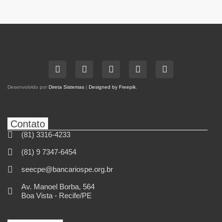
Desenvolvido por
Direta Sistemas
|
Designed by Freepik
.
Contato
(81) 3316-4233
(81) 9 7347-6454
seecpe@bancariospe.org.br
Av. Manoel Borba, 564
Boa Vista - Recife/PE