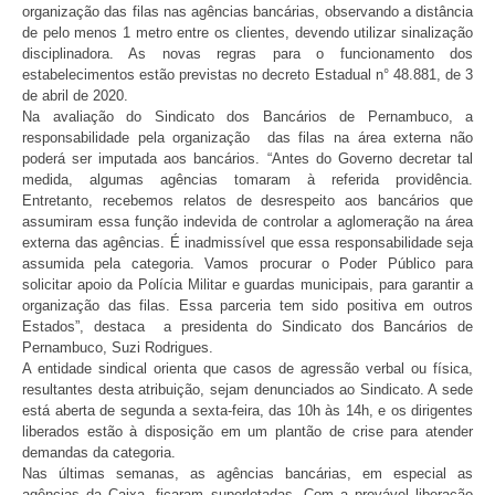
organização das filas nas agências bancárias, observando a distância
de pelo menos 1 metro entre os clientes, devendo utilizar sinalização
disciplinadora. As novas regras para o funcionamento dos
estabelecimentos estão previstas no decreto Estadual n° 48.881, de 3
de abril de 2020.
Na avaliação do Sindicato dos Bancários de Pernambuco, a
responsabilidade pela organização das filas na área externa não
poderá ser imputada aos bancários. “Antes do Governo decretar tal
medida, algumas agências tomaram à referida providência.
Entretanto, recebemos relatos de desrespeito aos bancários que
assumiram essa função indevida de controlar a aglomeração na área
externa das agências. É inadmissível que essa responsabilidade seja
assumida pela categoria. Vamos procurar o Poder Público para
solicitar apoio da Polícia Militar e guardas municipais, para garantir a
organização das filas. Essa parceria tem sido positiva em outros
Estados”, destaca a presidenta do Sindicato dos Bancários de
Pernambuco, Suzi Rodrigues.
A entidade sindical orienta que casos de agressão verbal ou física,
resultantes desta atribuição, sejam denunciados ao Sindicato. A sede
está aberta de segunda a sexta-feira, das 10h às 14h, e os dirigentes
liberados estão à disposição em um plantão de crise para atender
demandas da categoria.
Nas últimas semanas, as agências bancárias, em especial as
agências da Caixa, ficaram superlotadas. Com a provável liberação