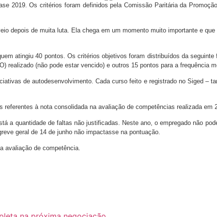
ase 2019. Os critérios foram definidos pela Comissão Paritária da Promoçã
 veio depois de muita luta. Ela chega em um momento muito importante e qu
 atingiu 40 pontos. Os critérios objetivos foram distribuídos da seguinte 
realizado (não pode estar vencido) e outros 15 pontos para a frequência me
iativas de autodesenvolvimento. Cada curso feito e registrado no Siged – tan
s referentes à nota consolidada na avaliação de competências realizada em 
tá a quantidade de faltas não justificadas. Neste ano, o empregado não pode 
 greve geral de 14 de junho não impactasse na pontuação.
 da avaliação de competência.
pleta na próxima negociação