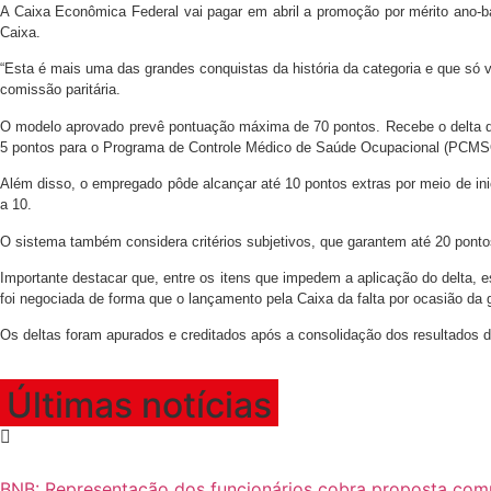
A Caixa Econômica Federal vai pagar em abril a promoção por mérito ano-b
Caixa.
“Esta é mais uma das grandes conquistas da história da categoria e que só
comissão paritária.
O modelo aprovado prevê pontuação máxima de 70 pontos. Recebe o delta quem
5 pontos para o Programa de Controle Médico de Saúde Ocupacional (PCMSO) 
Além disso, o empregado pôde alcançar até 10 pontos extras por meio de inic
a 10.
O sistema também considera critérios subjetivos, que garantem até 20 ponto
Importante destacar que, entre os itens que impedem a aplicação do delta, es
foi negociada de forma que o lançamento pela Caixa da falta por ocasião da
Os deltas foram apurados e creditados após a consolidação dos resultados
Últimas notícias
BNB: Representação dos funcionários cobra proposta com