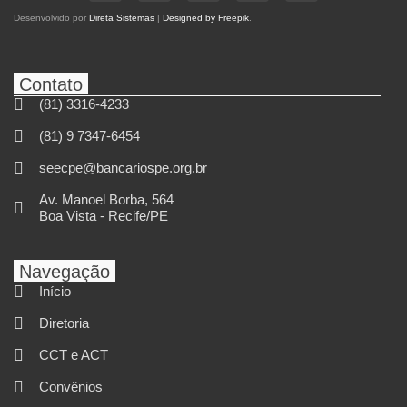
Desenvolvido por
Direta Sistemas
|
Designed by Freepik
.
Contato
(81) 3316-4233
(81) 9 7347-6454
seecpe@bancariospe.org.br
Av. Manoel Borba, 564
Boa Vista - Recife/PE
Navegação
Início
Diretoria
CCT e ACT
Convênios