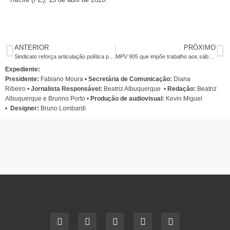
ANTERIOR
PRÓXIMO
Sindicato reforça articulação política para garantir saúde e segurança dos bancários
MPV 905 que impõe trabalho aos sábados e jornada de 8 horas para os bancários será votada nesta terça-feira (14)
Expediente:
Presidente:
Fabiano Moura •
Secretária de Comunicação:
Diana
Ribeiro
•
Jornalista Responsável:
Beatriz Albuquerque
•
Redação:
Beatriz
Albuquerque e Brunno Porto •
Produção de audiovisual:
Kevin Miguel
•
Designer:
Bruno Lombardi