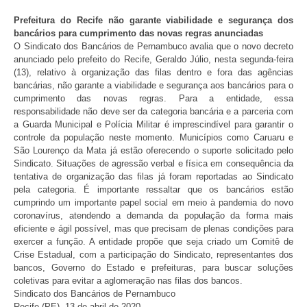
Prefeitura do Recife não garante viabilidade e segurança dos
bancários para cumprimento das novas regras anunciadas
O Sindicato dos Bancários de Pernambuco avalia que o novo decreto
anunciado pelo prefeito do Recife, Geraldo Júlio, nesta segunda-feira
(13), relativo à organização das filas dentro e fora das agências
bancárias, não garante a viabilidade e segurança aos bancários para o
cumprimento das novas regras. Para a entidade, essa
responsabilidade não deve ser da categoria bancária e a parceria com
a Guarda Municipal e Polícia Militar é imprescindível para garantir o
controle da população neste momento. Municípios como Caruaru e
São Lourenço da Mata já estão oferecendo o suporte solicitado pelo
Sindicato. Situações de agressão verbal e física em consequência da
tentativa de organização das filas já foram reportadas ao Sindicato
pela categoria. É importante ressaltar que os bancários estão
cumprindo um importante papel social em meio à pandemia do novo
coronavírus, atendendo a demanda da população da forma mais
eficiente e ágil possível, mas que precisam de plenas condições para
exercer a função. A entidade propõe que seja criado um Comitê de
Crise Estadual, com a participação do Sindicato, representantes dos
bancos, Governo do Estado e prefeituras, para buscar soluções
coletivas para evitar a aglomeração nas filas dos bancos.
Sindicato dos Bancários de Pernambuco
Recife (PE), 13 de abril de 2020.