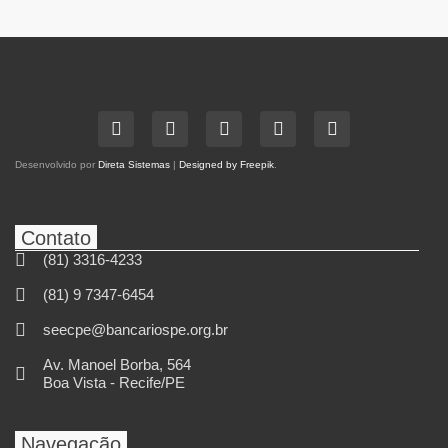
Desenvolvido por
Direta Sistemas
|
Designed by Freepik
.
Contato
(81) 3316-4233
(81) 9 7347-6454
seecpe@bancariospe.org.br
Av. Manoel Borba, 564
Boa Vista - Recife/PE
Navegação