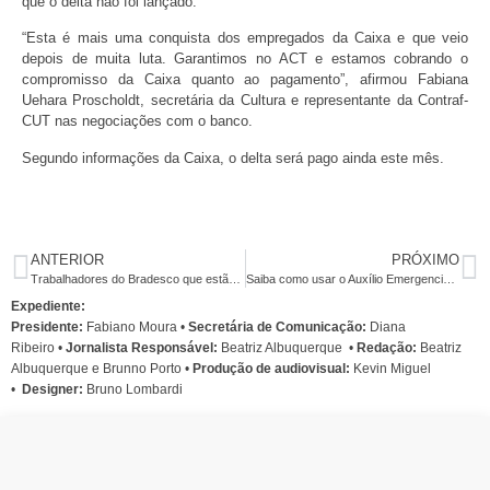
que o delta não foi lançado.
“Esta é mais uma conquista dos empregados da Caixa e que veio
depois de muita luta. Garantimos no ACT e estamos cobrando o
compromisso da Caixa quanto ao pagamento”, afirmou Fabiana
Uehara Proscholdt, secretária da Cultura e representante da Contraf-
CUT nas negociações com o banco.
Segundo informações da Caixa, o delta será pago ainda este mês.
ANTERIOR
PRÓXIMO
Trabalhadores do Bradesco que estão em casa e não estão em teletrabalho serão colocados em férias
Saiba como usar o Auxílio Emergencial sem ir aos bancos
Expediente:
Presidente:
Fabiano Moura •
Secretária de Comunicação:
Diana
Ribeiro
•
Jornalista Responsável:
Beatriz Albuquerque
•
Redação:
Beatriz
Albuquerque e Brunno Porto •
Produção de audiovisual:
Kevin Miguel
•
Designer:
Bruno Lombardi