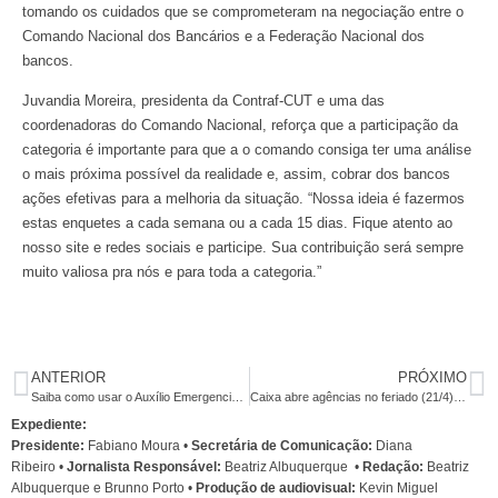
tomando os cuidados que se comprometeram na negociação entre o
Comando Nacional dos Bancários e a Federação Nacional dos
bancos.
Juvandia Moreira, presidenta da Contraf-CUT e uma das
coordenadoras do Comando Nacional, reforça que a participação da
categoria é importante para que a o comando consiga ter uma análise
o mais próxima possível da realidade e, assim, cobrar dos bancos
ações efetivas para a melhoria da situação. “Nossa ideia é fazermos
estas enquetes a cada semana ou a cada 15 dias. Fique atento ao
nosso site e redes sociais e participe. Sua contribuição será sempre
muito valiosa pra nós e para toda a categoria.”
ANTERIOR
PRÓXIMO
Saiba como usar o Auxílio Emergencial sem ir aos bancos
Caixa abre agências no feriado (21/4) e sábado (25/4) sem negociar com movimento sindical
Expediente:
Presidente:
Fabiano Moura •
Secretária de Comunicação:
Diana
Ribeiro
•
Jornalista Responsável:
Beatriz Albuquerque
•
Redação:
Beatriz
Albuquerque e Brunno Porto •
Produção de audiovisual:
Kevin Miguel