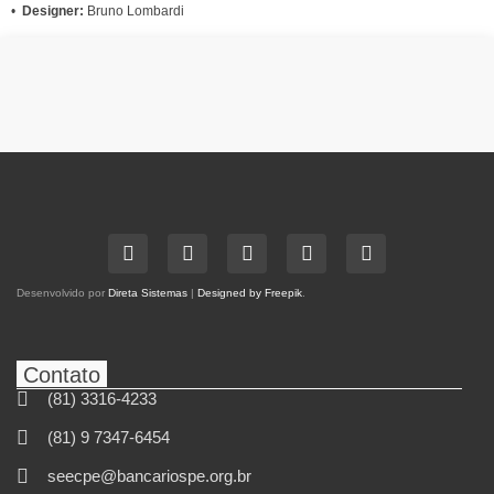
•
Designer:
Bruno Lombardi
Desenvolvido por
Direta Sistemas
|
Designed by Freepik
.
Contato
(81) 3316-4233
(81) 9 7347-6454
seecpe@bancariospe.org.br