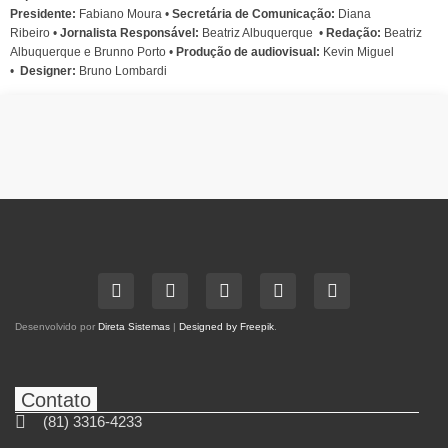
Presidente:
Fabiano Moura •
Secretária de Comunicação:
Diana
Ribeiro
•
Jornalista Responsável:
Beatriz Albuquerque
•
Redação:
Beatriz
Albuquerque e Brunno Porto •
Produção de audiovisual:
Kevin Miguel
•
Designer:
Bruno Lombardi
Desenvolvido por
Direta Sistemas
|
Designed by Freepik
.
Contato
(81) 3316-4233