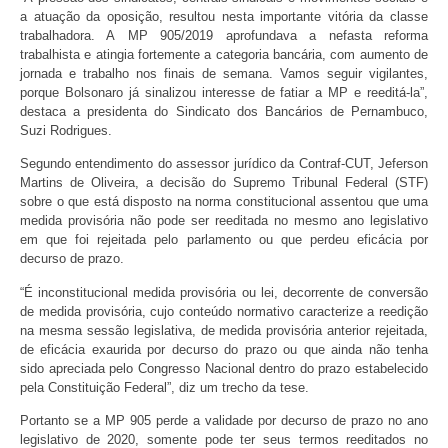
a atuação da oposição, resultou nesta importante vitória da classe
trabalhadora. A MP 905/2019 aprofundava a nefasta reforma
trabalhista e atingia fortemente a categoria bancária, com aumento de
jornada e trabalho nos finais de semana. Vamos seguir vigilantes,
porque Bolsonaro já sinalizou interesse de fatiar a MP e reeditá-la”,
destaca a presidenta do Sindicato dos Bancários de Pernambuco,
Suzi Rodrigues.
Segundo entendimento do assessor jurídico da Contraf-CUT, Jeferson
Martins de Oliveira, a decisão do Supremo Tribunal Federal (STF)
sobre o que está disposto na norma constitucional assentou que uma
medida provisória não pode ser reeditada no mesmo ano legislativo
em que foi rejeitada pelo parlamento ou que perdeu eficácia por
decurso de prazo.
“É inconstitucional medida provisória ou lei, decorrente de conversão
de medida provisória, cujo conteúdo normativo caracterize a reedição
na mesma sessão legislativa, de medida provisória anterior rejeitada,
de eficácia exaurida por decurso do prazo ou que ainda não tenha
sido apreciada pelo Congresso Nacional dentro do prazo estabelecido
pela Constituição Federal”, diz um trecho da tese.
Portanto se a MP 905 perde a validade por decurso de prazo no ano
legislativo de 2020, somente pode ter seus termos reeditados no