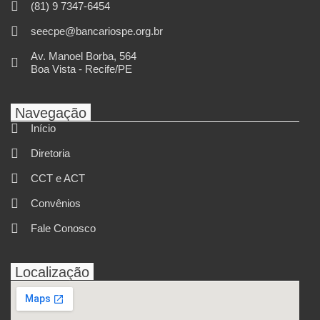
(81) 9 7347-6454
seecpe@bancariospe.org.br
Av. Manoel Borba, 564
Boa Vista - Recife/PE
Navegação
Início
Diretoria
CCT e ACT
Convênios
Fale Conosco
Localização