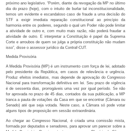
próximo ano legislativo. “Porém, diante da revogação da MP no último
dia do prazo (hoje), com o intuito de burlar tal inconstitucionalidade,
temos um evidente e escandaloso caso de fraude a uma decisão do
STF a exigir imediata reparação constitucional ao princípio da
harmonia entre os poderes, segundo o qual um Poder não pode limitar
a atividade de outro e, com muito mais razão, não poderá fraudar a
atividade de outro. E interpretar a Constituição é papel da Suprema
Corte e arroubos de quem se julga a própria constituição não mudam
isso”, disse o assessor jurídico da Contraf-CUT.
Medida Provisória
A Medida Provisória (MP) é um instrumento com força de lei, adotado
pelo presidente da República, em casos de relevância e urgência.
Produz efeitos imediatos, mas depende de aprovação do Congresso
Nacional para transformação definitiva em lei. Seu prazo de vigência
é de sessenta dias, prorrogáveis uma vez por igual período. Se não
for aprovada no prazo de 45 dias, contados da sua publicação, a MP
tranca a pauta de votações da Casa em que se encontrar (Câmara ou
Senado) até que seja votada. Neste caso, a Câmara só pode votar
alguns tipos de proposição em sessão extraordinária.
Ao chegar ao Congresso Nacional, é criada uma comissão mista,
formada por deputados e senadores, para aprovar um parecer sobre a