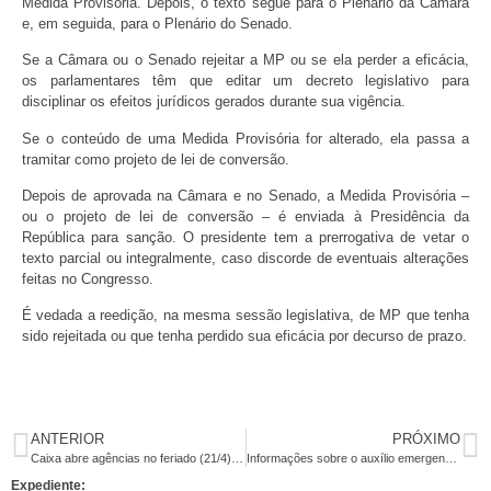
Medida Provisória. Depois, o texto segue para o Plenário da Câmara
e, em seguida, para o Plenário do Senado.
Se a Câmara ou o Senado rejeitar a MP ou se ela perder a eficácia,
os parlamentares têm que editar um decreto legislativo para
disciplinar os efeitos jurídicos gerados durante sua vigência.
Se o conteúdo de uma Medida Provisória for alterado, ela passa a
tramitar como projeto de lei de conversão.
Depois de aprovada na Câmara e no Senado, a Medida Provisória –
ou o projeto de lei de conversão – é enviada à Presidência da
República para sanção. O presidente tem a prerrogativa de vetar o
texto parcial ou integralmente, caso discorde de eventuais alterações
feitas no Congresso.
É vedada a reedição, na mesma sessão legislativa, de MP que tenha
sido rejeitada ou que tenha perdido sua eficácia por decurso de prazo.
ANTERIOR
PRÓXIMO
Caixa abre agências no feriado (21/4) e sábado (25/4) sem negociar com movimento sindical
Informações sobre o auxílio emergencial serão massificadas em Pernambuco
Expediente: