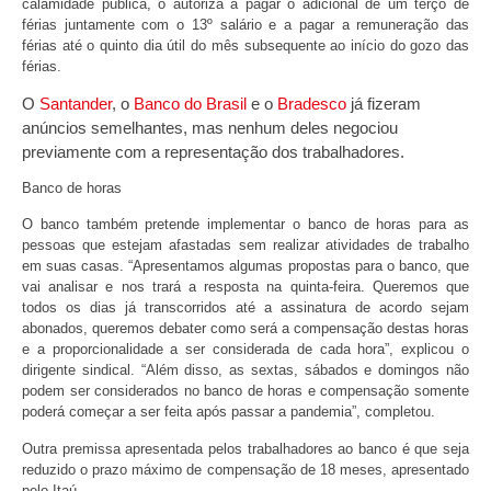
calamidade pública, o autoriza a pagar o adicional de um terço de
férias juntamente com o 13º salário e a pagar a remuneração das
férias até o quinto dia útil do mês subsequente ao início do gozo das
férias.
O
Santander
, o
Banco do Brasil
e o
Bradesco
já fizeram
anúncios semelhantes, mas nenhum deles negociou
previamente com a representação dos trabalhadores.
Banco de horas
O banco também pretende implementar o banco de horas para as
pessoas que estejam afastadas sem realizar atividades de trabalho
em suas casas. “Apresentamos algumas propostas para o banco, que
vai analisar e nos trará a resposta na quinta-feira. Queremos que
todos os dias já transcorridos até a assinatura de acordo sejam
abonados, queremos debater como será a compensação destas horas
e a proporcionalidade a ser considerada de cada hora”, explicou o
dirigente sindical. “Além disso, as sextas, sábados e domingos não
podem ser considerados no banco de horas e compensação somente
poderá começar a ser feita após passar a pandemia”, completou.
Outra premissa apresentada pelos trabalhadores ao banco é que seja
reduzido o prazo máximo de compensação de 18 meses, apresentado
pelo Itaú.