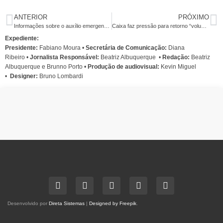
ANTERIOR
PRÓXIMO
Informações sobre o auxílio emergencial serão massificadas em Pernambuco
Caixa faz pressão para retorno “voluntário” de empregados ao trabalho
Expediente:
Presidente:
Fabiano Moura •
Secretária de Comunicação:
Diana
Ribeiro
•
Jornalista Responsável:
Beatriz Albuquerque
•
Redação:
Beatriz
Albuquerque e Brunno Porto •
Produção de audiovisual:
Kevin Miguel
•
Designer:
Bruno Lombardi
Desenvolvido por
Direta Sistemas
|
Designed by Freepik
.