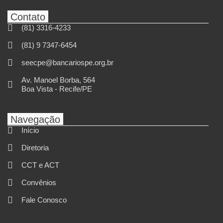
Contato
(81) 3316-4233
(81) 9 7347-6454
seecpe@bancariospe.org.br
Av. Manoel Borba, 564
Boa Vista - Recife/PE
Navegação
Início
Diretoria
CCT e ACT
Convênios
Fale Conosco