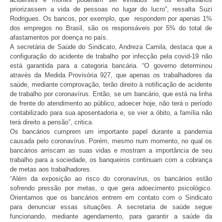
priorizassem a vida de pessoas no lugar do lucro”, ressalta Suzi
Rodrigues. Os bancos, por exemplo, que respondem por apenas 1%
dos empregos no Brasil, são os responsáveis por 5% do total de
afastamentos por doença no país.
A secretária de Saúde do Sindicato, Andreza Camila, destaca que a
configuração do acidente de trabalho por infecção pela covid-19 não
está garantida para a categoria bancária. “O governo determinou
através da Medida Provisória 927, que apenas os trabalhadores da
saúde, mediante comprovação, terão direito à notificação de acidente
de trabalho por coronavírus. Então, se um bancário, que está na linha
de frente do atendimento ao público, adoecer hoje, não terá o período
contabilizado para sua aposentadoria e, se vier a óbito, a família não
terá direito a pensão”, critica.
Os bancários cumprem um importante papel durante a pandemia
causada pelo coronavírus. Porém, mesmo num momento, no qual os
bancários arriscam as suas vidas e mostram a importância de seu
trabalho para a sociedade, os banqueiros continuam com a cobrança
de metas aos trabalhadores.
“Além da exposição ao risco do coronavírus, os bancários estão
sofrendo pressão por metas, o que gera adoecimento psicológico.
Orientamos que os bancários entrem em contato com o Sindicato
para denunciar essas situações. A secretaria de saúde segue
funcionando, mediante agendamento, para garantir a saúde da