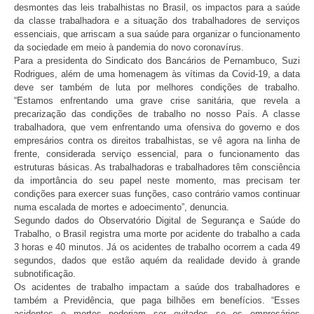
desmontes das leis trabalhistas no Brasil, os impactos para a saúde
da classe trabalhadora e a situação dos trabalhadores de serviços
essenciais, que arriscam a sua saúde para organizar o funcionamento
da sociedade em meio à pandemia do novo coronavírus.
Para a presidenta do Sindicato dos Bancários de Pernambuco, Suzi
Rodrigues, além de uma homenagem às vítimas da Covid-19, a data
deve ser também de luta por melhores condições de trabalho.
“Estamos enfrentando uma grave crise sanitária, que revela a
precarização das condições de trabalho no nosso País. A classe
trabalhadora, que vem enfrentando uma ofensiva do governo e dos
empresários contra os direitos trabalhistas, se vê agora na linha de
frente, considerada serviço essencial, para o funcionamento das
estruturas básicas. As trabalhadoras e trabalhadores têm consciência
da importância do seu papel neste momento, mas precisam ter
condições para exercer suas funções, caso contrário vamos continuar
numa escalada de mortes e adoecimento”, denuncia.
Segundo dados do Observatório Digital de Segurança e Saúde do
Trabalho, o Brasil registra uma morte por acidente do trabalho a cada
3 horas e 40 minutos. Já os acidentes de trabalho ocorrem a cada 49
segundos, dados que estão aquém da realidade devido à grande
subnotificação.
Os acidentes de trabalho impactam a saúde dos trabalhadores e
também a Previdência, que paga bilhões em benefícios. “Esses
acidentes e mortes poderiam ser evitados se os empresários