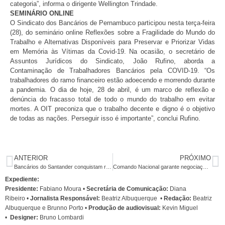
categoria”, informa o dirigente Wellington Trindade.
SEMINÁRIO ONLINE
O Sindicato dos Bancários de Pernambuco participou nesta terça-feira
(28), do seminário online Reflexões sobre a Fragilidade do Mundo do
Trabalho e Alternativas Disponíveis para Preservar e Priorizar Vidas
em Memória às Vítimas da Covid-19. Na ocasião, o secretário de
Assuntos Jurídicos do Sindicato, João Rufino, aborda a
Contaminação de Trabalhadores Bancários pela COVID-19. “Os
trabalhadores do ramo financeiro estão adoecendo e morrendo durante
a pandemia. O dia de hoje, 28 de abril, é um marco de reflexão e
denúncia do fracasso total de todo o mundo do trabalho em evitar
mortes. A OIT preconiza que o trabalho decente e digno é o objetivo
de todas as nações. Perseguir isso é importante”, conclui Rufino.
ANTERIOR
PRÓXIMO
Bancários do Santander conquistam renovação do acordo aditivo
Comando Nacional garante negociação antes de qualquer alteração com os bancários durante pandemia
Expediente:
Presidente:
Fabiano Moura •
Secretária de Comunicação:
Diana
Ribeiro
•
Jornalista Responsável:
Beatriz Albuquerque
•
Redação:
Beatriz
Albuquerque e Brunno Porto •
Produção de audiovisual:
Kevin Miguel
•
Designer:
Bruno Lombardi