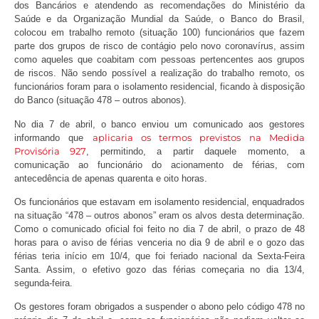
dos Bancários e atendendo as recomendações do Ministério da
Saúde e da Organização Mundial da Saúde, o Banco do Brasil,
colocou em trabalho remoto (situação 100) funcionários que fazem
parte dos grupos de risco de contágio pelo novo coronavírus, assim
como aqueles que coabitam com pessoas pertencentes aos grupos
de riscos. Não sendo possível a realização do trabalho remoto, os
funcionários foram para o isolamento residencial, ficando à disposição
do Banco (situação 478 – outros abonos).
No dia 7 de abril, o banco enviou um comunicado aos gestores
aplicaria os termos previstos na Medida
informando que
Provisória 927
, permitindo, a partir daquele momento, a
comunicação ao funcionário do acionamento de férias, com
antecedência de apenas quarenta e oito horas.
Os funcionários que estavam em isolamento residencial, enquadrados
na situação “478 – outros abonos” eram os alvos desta determinação.
Como o comunicado oficial foi feito no dia 7 de abril, o prazo de 48
horas para o aviso de férias venceria no dia 9 de abril e o gozo das
férias teria início em 10/4, que foi feriado nacional da Sexta-Feira
Santa. Assim, o efetivo gozo das férias começaria no dia 13/4,
segunda-feira.
Os gestores foram obrigados a suspender o abono pelo código 478 no