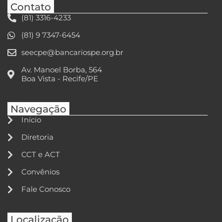
Contato
(81) 3316-4233
(81) 9 7347-6454
seecpe@bancariospe.org.br
Av. Manoel Borba, 564
Boa Vista - Recife/PE
Navegação
Início
Diretoria
CCT e ACT
Convênios
Fale Conosco
Localização