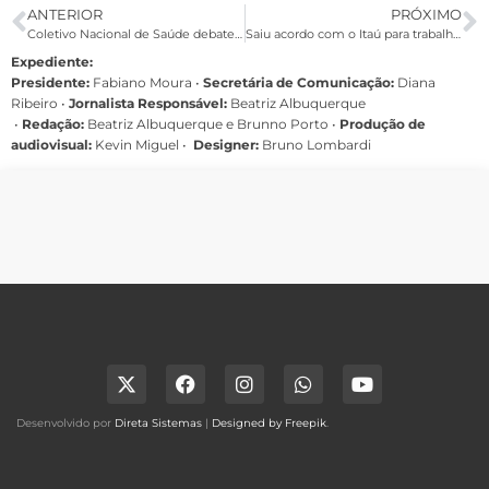
ANTERIOR
PRÓXIMO
Coletivo Nacional de Saúde debate ações de enfrentamento à pandemia
Saiu acordo com o Itaú para trabalhadores do grupo de risco
Expediente:
Presidente:
Fabiano Moura •
Secretária de Comunicação:
Diana
Ribeiro
•
Jornalista Responsável:
Beatriz Albuquerque
•
Redação:
Beatriz Albuquerque e Brunno Porto •
Produção de
audiovisual:
Kevin Miguel •
Designer:
Bruno Lombardi
Desenvolvido por
Direta Sistemas
|
Designed by Freepik
.