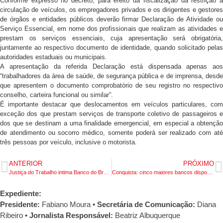
Conforme expresso no decreto, para efeito da fiscalização da restrição à
circulação de veículos, os empregadores privados e os dirigentes e gestores
de órgãos e entidades públicos deverão firmar Declaração de Atividade ou
Serviço Essencial, em nome dos profissionais que realizam as atividades e
prestam os serviços essenciais, cuja apresentação será obrigatória,
juntamente ao respectivo documento de identidade, quando solicitado pelas
autoridades estaduais ou municipais.
A apresentação da referida Declaração está dispensada apenas aos
“trabalhadores da área de saúde, de segurança pública e de imprensa, desde
que apresentem o documento comprobatório de seu registro no respectivo
conselho, carteira funcional ou similar”.
É importante destacar que deslocamentos em veículos particulares, com
exceção dos que prestam serviços de transporte coletivo de passageiros e
dos que se destinam a uma finalidade emergencial, em especial a obtenção
de atendimento ou socorro médico, somente poderá ser realizado com até
três pessoas por veículo, inclusive o motorista.
ANTERIOR
PRÓXIMO
Justiça do Trabalho intima Banco do Brasil a fornecer informações para liberação de pagamento na ação do anuênio
Conquista: cinco maiores bancos disponibilizam telemedicina e testes para bancários
Expediente:
Presidente:
Fabiano Moura •
Secretária de Comunicação:
Diana
Ribeiro
•
Jornalista Responsável:
Beatriz Albuquerque