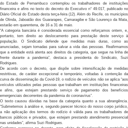
do Estado de Pernambuco contemplou os trabalhadores de instituições
financeira e afins no texto do decreto do Executivo n° 49.017, publicado no
Diário Oficial do Estado desta terça-feira (12). Além do Recife, os municípios
de Olinda, Jaboatão dos Guararapes, Camaragibe e São Lourenço da Mata,
estarão em quarentena, de 16 a 31 de maio.
“A categoria bancária é considerada essencial como reforçamos ontem, e,
portanto, tem direito ao deslocamento para prestação deste serviço à
população. O Sindicato defende que medidas mais duras, como as
anunciadas, sejam tomadas para salvar a vida das pessoas. Reafirmamos
que a entidade está atenta aos direitos da categoria, que segue na linha de
frente durante a pandemia”, destaca a presidenta do Sindicato, Suzi
Rodrigues.
De acordo com o decreto, que dispõe sobre intensificação de medidas
restritivas, de caráter excepcional e temporário, voltadas à contenção da
curva de disseminação da Covid-19, o rodízio de veículos não se aplica “aos
veículos utilizados pelas pessoas que trabalham em instituições financeiras
e afins, que estejam prestando serviço de pagamento dos benefícios
emergenciais decorrentes da pandemia do coronavírus”.
O texto causou dúvidas na base da categoria quanto a sua abrangência.
“Submetemos à análise e, segundo parecer técnico do nosso corpo jurídico,
a não aplicação dos termos do rodízio é válida para os trabalhadores de
bancos públicos e privados, que estejam prestando atendimento presencial
nas unidades”, afirma Suzi Rodrigues.