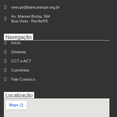
seecpe@bancariospe.org.br
Av. Manoel Borba, 564
Boa Vista - Recife/PE
Navegação
Início
Diretoria
CCT e ACT
Convênios
Fale Conosco
Localização