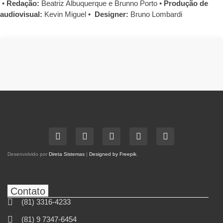
•
Redação:
Beatriz Albuquerque e Brunno Porto •
Produção de
audiovisual:
Kevin Miguel •
Designer:
Bruno Lombardi
Desenvolvido por
Direta Sistemas
|
Designed by Freepik
.
Contato
(81) 3316-4233
(81) 9 7347-6454