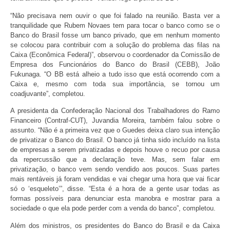
“Não precisava nem ouvir o que foi falado na reunião. Basta ver a
tranquilidade que Rubem Novaes tem para tocar o banco como se o
Banco do Brasil fosse um banco privado, que em nenhum momento
se colocou para contribuir com a solução do problema das filas na
Caixa (Econômica Federal)”, observou o coordenador da Comissão de
Empresa dos Funcionários do Banco do Brasil (CEBB), João
Fukunaga. “O BB está alheio a tudo isso que está ocorrendo com a
Caixa e, mesmo com toda sua importância, se tornou um
coadjuvante”, completou.
A presidenta da Confederação Nacional dos Trabalhadores do Ramo
Financeiro (Contraf-CUT), Juvandia Moreira, também falou sobre o
assunto. “Não é a primeira vez que o Guedes deixa claro sua intenção
de privatizar o Banco do Brasil. O banco já tinha sido incluído na lista
de empresas a serem privatizadas e depois houve o recuo por causa
da repercussão que a declaração teve. Mas, sem falar em
privatização, o banco vem sendo vendido aos poucos. Suas partes
mais rentáveis já foram vendidas e vai chegar uma hora que vai ficar
só o ‘esqueleto’”, disse. “Esta é a hora de a gente usar todas as
formas possíveis para denunciar esta manobra e mostrar para a
sociedade o que ela pode perder com a venda do banco”, completou.
Além dos ministros, os presidentes do Banco do Brasil e da Caixa