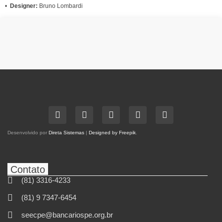
•
Designer:
Bruno Lombardi
Desenvolvido por
Direta Sistemas
|
Designed by Freepik
.
Contato
(81) 3316-4233
(81) 9 7347-6454
seecpe@bancariospe.org.br