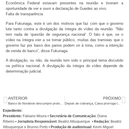
Econômica Federal estavam presentes na reunião e tiveram a
oportunidade de ver e ouvir a declaração de Guedes ao vivo.
Falta de transparência
Para Fukunaga, este é um dos motivos que faz com que o governo
lute tanto contra a divulgação da íntegra do vídeo da reunião. “Não
tem nada de ‘questão de segurança nacional’. O fato é que, se o
vídeo na íntegra vier a se tornar público, muitas das tramoias que o
governo faz por baixo dos panos podem vir à tona, como a intenção
de venda do banco”, disse Fukunaga.
A divulgação, ou não, da reunião tem sido o principal tema discutido
na política nacional. A divulgação da íntegra do vídeo depende de
determinação judicial.
ANTERIOR
PRÓXIMO
Banco do Nordeste descumpre protocolo de contingenciamento à Covid e coloca em risco saúde dos funcionários e clientes
Depois de cobrança, Caixa prorroga trabalho remoto
Expediente:
Presidente:
Fabiano Moura •
Secretária de Comunicação:
Diana
Ribeiro
•
Jornalista Responsável:
Beatriz Albuquerque
•
Redação:
Beatriz
Albuquerque e Brunno Porto •
Produção de audiovisual:
Kevin Miguel