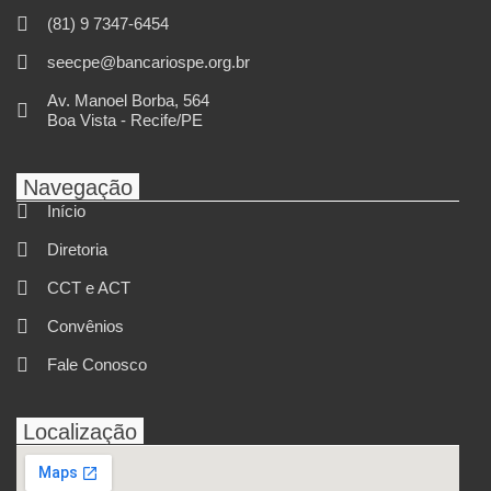
(81) 9 7347-6454
seecpe@bancariospe.org.br
Av. Manoel Borba, 564
Boa Vista - Recife/PE
Navegação
Início
Diretoria
CCT e ACT
Convênios
Fale Conosco
Localização