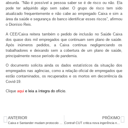
absurda. “Não é possível a pessoa saber se é de risco ou não. Ela
pode ter adquirido algo sem saber. O grupo de risco tem sido
atualizado frequentemente e não cabe ao empregado Caixa e sim a
área da saúde e segurança do banco identificar esses riscos”, afirmou
o Dionísio Reis.
A CEE/Caixa reitera também o pedido de inclusão no Saúde Caixa
dos quase dois mil empregados que continuam sem plano de saúde.
Após inúmeros pedidos, a Caixa continua negligenciando os
trabalhadores e deixando sem a cobertura de um plano de saúde,
principalmente nesse período de pandemia.
O documento solicita ainda os dados estatísticos da situação dos
empregados nas agências, como a relação oficial de empregados que
estão contaminados, os recuperados e os mortos em decorrência da
Covid-19.
Clique
aqui
e leia a íntegra do ofício.
ANTERIOR
PRÓXIMO
Caixa e Santander mudam protocolo e vidas estão ainda mais ameaçadas por Covid-19
Contraf-CUT critica nova ingerência no Banco do Brasil