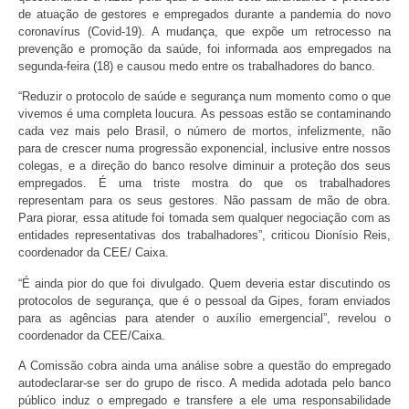
de atuação de gestores e empregados durante a pandemia do novo
coronavírus (Covid-19). A mudança, que expõe um retrocesso na
prevenção e promoção da saúde, foi informada aos empregados na
segunda-feira (18) e causou medo entre os trabalhadores do banco.
“Reduzir o protocolo de saúde e segurança num momento como o que
vivemos é uma completa loucura. As pessoas estão se contaminando
cada vez mais pelo Brasil, o número de mortos, infelizmente, não
para de crescer numa progressão exponencial, inclusive entre nossos
colegas, e a direção do banco resolve diminuir a proteção dos seus
empregados. É uma triste mostra do que os trabalhadores
representam para os seus gestores. Não passam de mão de obra.
Para piorar, essa atitude foi tomada sem qualquer negociação com as
entidades representativas dos trabalhadores”, criticou Dionísio Reis,
coordenador da CEE/ Caixa.
“É ainda pior do que foi divulgado. Quem deveria estar discutindo os
protocolos de segurança, que é o pessoal da Gipes, foram enviados
para as agências para atender o auxílio emergencial”, revelou o
coordenador da CEE/Caixa.
A Comissão cobra ainda uma análise sobre a questão do empregado
autodeclarar-se ser do grupo de risco. A medida adotada pelo banco
público induz o empregado e transfere a ele uma responsabilidade