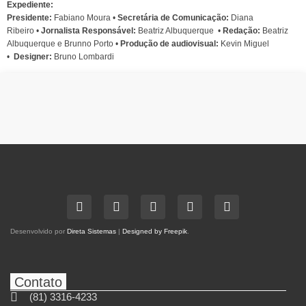
Expediente:
Presidente:
Fabiano Moura •
Secretária de Comunicação:
Diana
Ribeiro
•
Jornalista Responsável:
Beatriz Albuquerque
•
Redação:
Beatriz
Albuquerque e Brunno Porto •
Produção de audiovisual:
Kevin Miguel
•
Designer:
Bruno Lombardi
Desenvolvido por
Direta Sistemas
|
Designed by Freepik
.
Contato
(81) 3316-4233