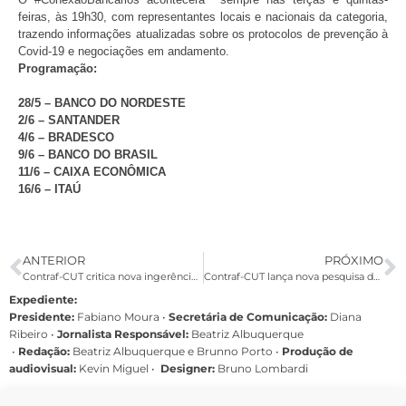
feiras, às 19h30, com representantes locais e nacionais da categoria,
trazendo informações atualizadas sobre os protocolos de prevenção à
Covid-19 e negociações em andamento.
Programação:
28/5 – BANCO DO NORDESTE
2/6 – SANTANDER
4/6 – BRADESCO
9/6 – BANCO DO BRASIL
11/6 – CAIXA ECONÔMICA
16/6 – ITAÚ
ANTERIOR
PRÓXIMO
Contraf-CUT critica nova ingerência no Banco do Brasil
Contraf-CUT lança nova pesquisa de opinião da categoria durante a pandemia
Expediente:
Presidente:
Fabiano Moura •
Secretária de Comunicação:
Diana
Ribeiro
•
Jornalista Responsável:
Beatriz Albuquerque
•
Redação:
Beatriz Albuquerque e Brunno Porto •
Produção de
audiovisual:
Kevin Miguel •
Designer:
Bruno Lombardi