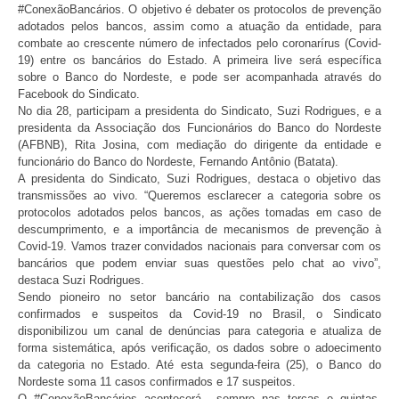
#ConexãoBancários. O objetivo é debater os protocolos de prevenção
adotados pelos bancos, assim como a atuação da entidade, para
combate ao crescente número de infectados pelo coronarírus (Covid-
19) entre os bancários do Estado. A primeira live será específica
sobre o Banco do Nordeste, e pode ser acompanhada através do
Facebook do Sindicato.
No dia 28, participam a presidenta do Sindicato, Suzi Rodrigues, e a
presidenta da Associação dos Funcionários do Banco do Nordeste
(AFBNB), Rita Josina, com mediação do dirigente da entidade e
funcionário do Banco do Nordeste, Fernando Antônio (Batata).
A presidenta do Sindicato, Suzi Rodrigues, destaca o objetivo das
transmissões ao vivo. “Queremos esclarecer a categoria sobre os
protocolos adotados pelos bancos, as ações tomadas em caso de
descumprimento, e a importância de mecanismos de prevenção à
Covid-19. Vamos trazer convidados nacionais para conversar com os
bancários que podem enviar suas questões pelo chat ao vivo”,
destaca Suzi Rodrigues.
Sendo pioneiro no setor bancário na contabilização dos casos
confirmados e suspeitos da Covid-19 no Brasil, o Sindicato
disponibilizou um canal de denúncias para categoria e atualiza de
forma sistemática, após verificação, os dados sobre o adoecimento
da categoria no Estado. Até esta segunda-feira (25), o Banco do
Nordeste soma 11 casos confirmados e 17 suspeitos.
O #ConexãoBancários acontecerá sempre nas terças e quintas-