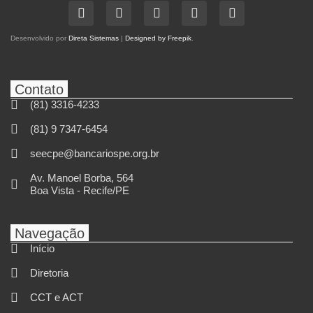
Desenvolvido por
Direta Sistemas
|
Designed by Freepik
.
Contato
(81) 3316-4233
(81) 9 7347-6454
seecpe@bancariospe.org.br
Av. Manoel Borba, 564
Boa Vista - Recife/PE
Navegação
Início
Diretoria
CCT e ACT