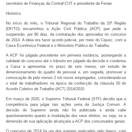
secretário de Finanças da Contraf-CUT e presidente da Fenae.
Histórico
No início do mês, o Tribunal Regional do Trabalho da 10ª Região
(DF/TO) encaminhou a Ação Civil Pública (ACP) que pede a
suspensão, por 90 dias, da contratação dos aprovados no concurso
de 2014. A ideia era fazer acordo judicial, por meio do Cejusc, com a
Caixa Econômica Federal e o Ministério Público do Trabalho.
A ACP foi julgada procedente em primeira instância, postergando a
validade do concurso até o trânsito em julgado da decisão e condenou
a Caixa a apresentar, no prazo de seis meses, um estudo de
dimensionamento do quadro de pessoal e, em seguida, promover a
convocação de pelo menos 2 mil novos empregados, considerando-se
o total de trabalhadores na época da confecção da cláusula 50 do
Acordo Coletivo de Trabalho (ACT) 2014/2015.
Em março de 2020, o Supremo Tribunal Federal (STF) decidiu que a
competência para julgar tais ações seria da Justiça Comum. A
decisão do Supremo ainda não foi publicada e ainda cabe
questionamento quanto à modulação dos seus efeitos, ou seja, se a
dimensão de sua aplicação alcançaria a ACP dos concursados gerais.
O concurso de 2014 foi um dos maiores realizados pelo banco, com