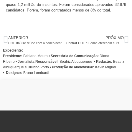
quase 1,2 milhão de inscritos. Foram considerados aprovados 32.879
candidatos. Porém, foram contratados menos de 8% do total.
ANTERIOR
PRÓXIMO
COE Itaú se reúne com o banco nesta quinta-feira (28)
Contraf-CUT e Fenae oferecem cursos online para categoria bancária
Expediente:
Presidente:
Fabiano Moura •
Secretária de Comunicação:
Diana
Ribeiro
•
Jornalista Responsável:
Beatriz Albuquerque
•
Redação:
Beatriz
Albuquerque e Brunno Porto •
Produção de audiovisual:
Kevin Miguel
•
Designer:
Bruno Lombardi