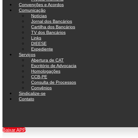
Convenções e Acordos
Comunicação
Notícias
Jornal dos Bancários
Cartilha dos Bancários
TV dos Bancários
Links
DIEESE
Expediente
Serviços
Abertura de CAT
Escritório de Advocacia
Homologações
CCB-PE
Consulta de Processos
Convênios
Sindicalize-se
Contato
Baixar APP