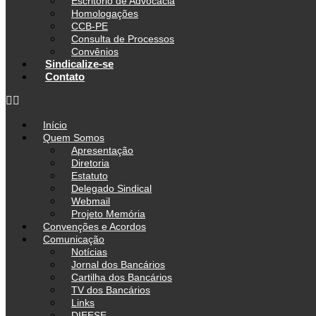
Escritório de Advocacia
Homologações
CCB-PE
Consulta de Processos
Convênios
Sindicalize-se
Contato
Início
Quem Somos
Apresentação
Diretoria
Estatuto
Delegado Sindical
Webmail
Projeto Memória
Convenções e Acordos
Comunicação
Notícias
Jornal dos Bancários
Cartilha dos Bancários
TV dos Bancários
Links
DIEESE