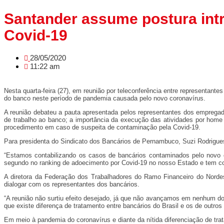
Santander assume postura int
Covid-19
28/05/2020
11:22 am
Nesta quarta-feira (27), em reunião por teleconferência entre representa
do banco neste período de pandemia causada pelo novo coronavírus.
A reunião debateu a pauta apresentada pelos representantes dos empreg
de trabalho ao banco; a importância da execução das atividades por hom
procedimento em caso de suspeita de contaminação pela Covid-19.
Para presidenta do Sindicato dos Bancários de Pernambuco, Suzi Rodrigu
“Estamos contabilizando os casos de bancários contaminados pelo novo c
segundo no ranking de adoecimento por Covid-19 no nosso Estado e tem col
A diretora da Federação dos Trabalhadores do Ramo Financeiro do Nord
dialogar com os representantes dos bancários.
“A reunião não surtiu efeito desejado, já que não avançamos em nenhum dos
que existe diferença de tratamento entre bancários do Brasil e os de outro
Em meio à pandemia do coronavírus e diante da nítida diferenciação de tra