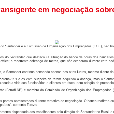
ransigente em negociação sobr
ntes do Santander e a Comissão de Organização dos Empregados (COE), não ho
ados do Santander, que destacou a situação do banco de horas dos bancári
e office; a recorrente cobrança de metas, que não cessaram durante este c
es, o Santander continua pensando apenas nos altos lucros, mesmo diante d
oronavírus e os com suspeita de terem adquirido a doença, mas o Santand
ocado a vida dos funcionários e clientes em risco, sem adoção de protocolos
este (Fetrafi-NE) e membro da Comissão de Organização dos Empregados (
 pontos apresentados durante tentativa de negociação. O banco reafirma que
s países”, comenta Tereza.
tamento dispensado aos trabalhadores pela direção do Santander no Brasil e n