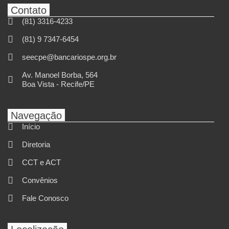
Contato
(81) 3316-4233
(81) 9 7347-6454
seecpe@bancariospe.org.br
Av. Manoel Borba, 564
Boa Vista - Recife/PE
Navegação
Início
Diretoria
CCT e ACT
Convênios
Fale Conosco