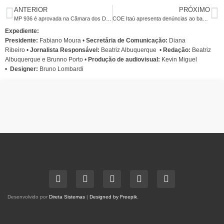
ANTERIOR
PRÓXIMO
MP 936 é aprovada na Câmara dos Deputados
COE Itaú apresenta denúncias ao banco
Expediente:
Presidente:
Fabiano Moura •
Secretária de Comunicação:
Diana
Ribeiro
•
Jornalista Responsável:
Beatriz Albuquerque
•
Redação:
Beatriz
Albuquerque e Brunno Porto •
Produção de audiovisual:
Kevin Miguel
•
Designer:
Bruno Lombardi
Desenvolvido por
Direta Sistemas
|
Designed by Freepik
.