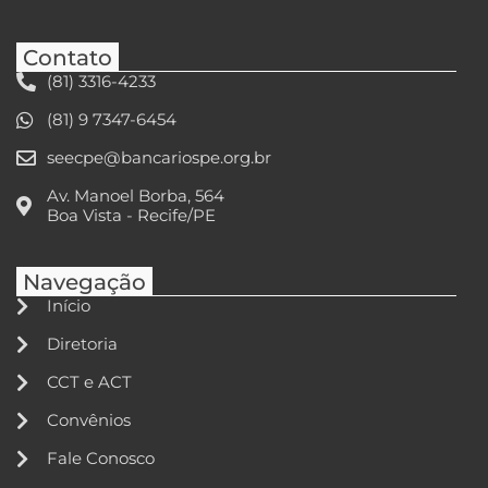
Contato
(81) 3316-4233
(81) 9 7347-6454
seecpe@bancariospe.org.br
Av. Manoel Borba, 564
Boa Vista - Recife/PE
Navegação
Início
Diretoria
CCT e ACT
Convênios
Fale Conosco