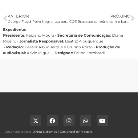
ANTERIOR
PRÓXIMO
George Floyd: Povo Negro luta por justiça e pelo fim da violência policial
COE Bradesco se reúne com o banco na próxima quinta-feira (4)
Expediente:
Presidente:
Fabiano Moura •
Secretária de Comunicação:
Diana
Ribeiro
•
Jornalista Responsável:
Beatriz Albuquerque
•
Redação:
Beatriz Albuquerque e Brunno Porto •
Produção de
audiovisual:
Kevin Miguel •
Designer:
Bruno Lombardi
Desenvolvido por
Direta Sistemas
|
Designed by Freepik
.