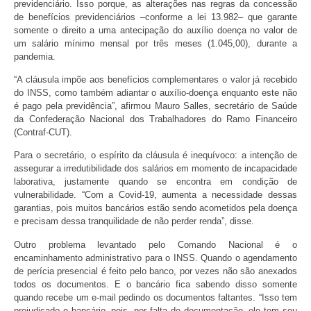
previdenciário. Isso porque, as alterações nas regras da concessão
de benefícios previdenciários –conforme a lei 13.982– que garante
somente o direito a uma antecipação do auxílio doença no valor de
um salário mínimo mensal por três meses (1.045,00), durante a
pandemia.
“A cláusula impõe aos benefícios complementares o valor já recebido
do INSS, como também adiantar o auxílio-doença enquanto este não
é pago pela previdência”, afirmou Mauro Salles, secretário de Saúde
da Confederação Nacional dos Trabalhadores do Ramo Financeiro
(Contraf-CUT).
Para o secretário, o espírito da cláusula é inequívoco: a intenção de
assegurar a irredutibilidade dos salários em momento de incapacidade
laborativa, justamente quando se encontra em condição de
vulnerabilidade. “Com a Covid-19, aumenta a necessidade dessas
garantias, pois muitos bancários estão sendo acometidos pela doença
e precisam dessa tranquilidade de não perder renda”, disse.
Outro problema levantado pelo Comando Nacional é o
encaminhamento administrativo para o INSS. Quando o agendamento
de perícia presencial é feito pelo banco, por vezes não são anexados
todos os documentos. E o bancário fica sabendo disso somente
quando recebe um e-mail pedindo os documentos faltantes. “Isso tem
prejudicado o bancário, pois, por falta de documentação, ele tem seu