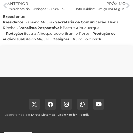
ANTERIOR
PRÓXIMO
Presidente da Fundação Cultural Palmares chama movimento negro de “escória maldita”
Nota pública: Justiça por Miguel
Expediente:
Presidente:
Fabiano Moura •
Secretária de Comunicação:
Diana
Ribeiro
•
Jornalista Responsável:
Beatriz Albuquerque
•
Redação:
Beatriz Albuquerque e Brunno Porto •
Produção de
audiovisual:
Kevin Miguel •
Designer:
Bruno Lombardi
Desenvolvido por
Direta Sistemas
|
Designed by Freepik
.