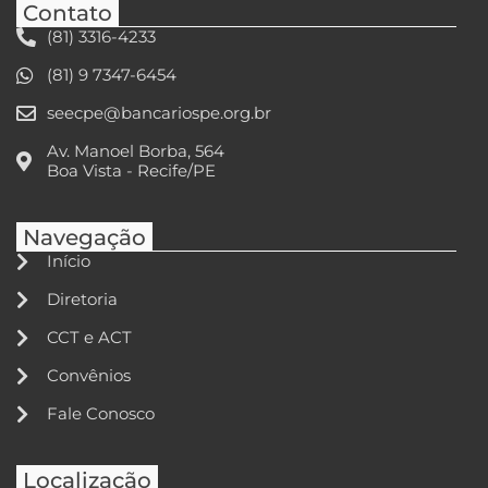
Contato
(81) 3316-4233
(81) 9 7347-6454
seecpe@bancariospe.org.br
Av. Manoel Borba, 564
Boa Vista - Recife/PE
Navegação
Início
Diretoria
CCT e ACT
Convênios
Fale Conosco
Localização