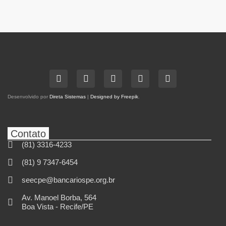
Desenvolvido por
Direta Sistemas
|
Designed by Freepik
.
Contato
(81) 3316-4233
(81) 9 7347-6454
seecpe@bancariospe.org.br
Av. Manoel Borba, 564
Boa Vista - Recife/PE