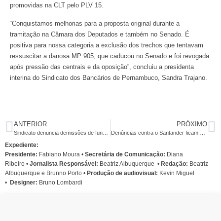
promovidas na CLT pelo PLV 15.
“Conquistamos melhorias para a proposta original durante a
tramitação na Câmara dos Deputados e também no Senado. É
positiva para nossa categoria a exclusão dos trechos que tentavam
ressuscitar a danosa MP 905, que caducou no Senado e foi revogada
após pressão das centrais e da oposição”, concluiu a presidenta
interina do Sindicato dos Bancários de Pernambuco, Sandra Trajano.
ANTERIOR
PRÓXIMO
Sindicato denuncia demissões de funcionários do Santander durante pandemia
Denúncias contra o Santander ficam entre os assuntos mais comentados no Twitter
Expediente:
Presidente:
Fabiano Moura •
Secretária de Comunicação:
Diana
Ribeiro
•
Jornalista Responsável:
Beatriz Albuquerque
•
Redação:
Beatriz
Albuquerque e Brunno Porto •
Produção de audiovisual:
Kevin Miguel
•
Designer:
Bruno Lombardi