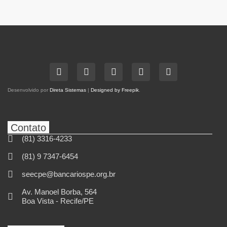
Desenvolvido por
Direta Sistemas
|
Designed by Freepik
.
Contato
(81) 3316-4233
(81) 9 7347-6454
seecpe@bancariospe.org.br
Av. Manoel Borba, 564
Boa Vista - Recife/PE