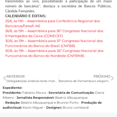
transmitidos ao vivo, possibilitando a participação de um maior
número de bancários”, destaca a secretária de Bancos Públicos,
Cândida Fernandes.
CALENDÁRIO E EDITAIS:
25/6, às 19h – Assembleia para Conferência Regional dos
Bancários/Fetrafi-NE
26/6, às 19h – Assembleia para 36º Congresso Nacional dos
Empregados da Caixa (CONECEF)
30/6, às 19h – Assembleia para 31º Congresso Nacional dos
Funcionários do Banco do Brasil (CNFBB)
30/6, às 19h – Assembleia para 26º Congresso Nacional dos
Funcionários do Banco do Nordeste (CNFBNB)
ANTERIOR
PRÓXIMO
Delegados(as) sindicais terão mandatos prorrogados até 30 de novembro
Bancários de Pernambuco elegem delegação para Conferência Regional da Fetrafi-NE
Expediente:
Presidente:
Fabiano Moura •
Secretária de Comunicação:
Diana
Ribeiro
•
Jornalista Responsável:
Beatriz Albuquerque
•
Redação:
Beatriz Albuquerque e Brunno Porto •
Produção de
audiovisual:
Kevin Miguel •
Designer:
Bruno Lombardi