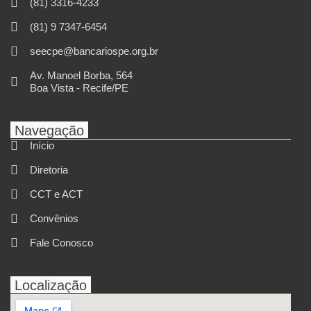
(81) 3316-4233
(81) 9 7347-6454
seecpe@bancariospe.org.br
Av. Manoel Borba, 564
Boa Vista - Recife/PE
Navegação
Início
Diretoria
CCT e ACT
Convênios
Fale Conosco
Localização