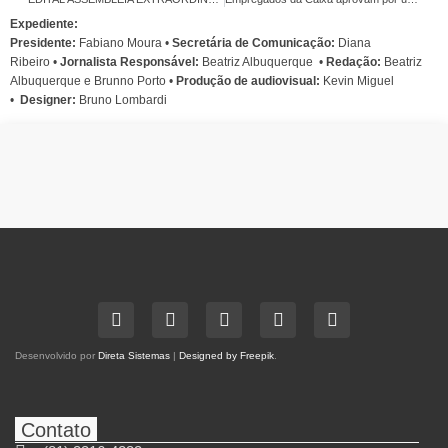
Expediente:
Presidente:
Fabiano Moura •
Secretária de Comunicação:
Diana
Ribeiro
•
Jornalista Responsável:
Beatriz Albuquerque
•
Redação:
Beatriz
Albuquerque e Brunno Porto •
Produção de audiovisual:
Kevin Miguel
•
Designer:
Bruno Lombardi
Desenvolvido por
Direta Sistemas
|
Designed by Freepik
.
Contato