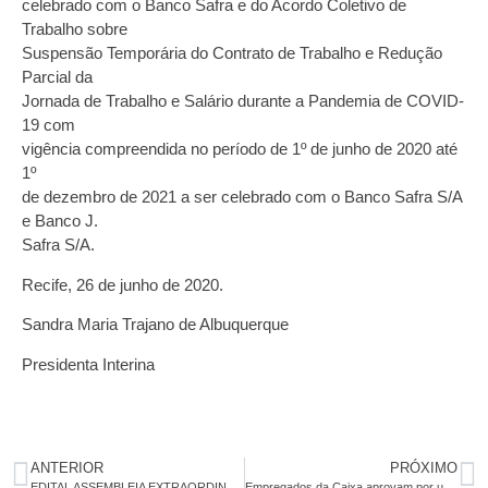
celebrado com o Banco Safra e do Acordo Coletivo de
Trabalho sobre
Suspensão Temporária do Contrato de Trabalho e Redução
Parcial da
Jornada de Trabalho e Salário durante a Pandemia de COVID-
19 com
vigência compreendida no período de 1º de junho de 2020 até
1º
de dezembro de 2021 a ser celebrado com o Banco Safra S/A
e Banco J.
Safra S/A.
Recife, 26 de junho de 2020.
Sandra Maria Trajano de Albuquerque
Presidenta Interina
ANTERIOR
PRÓXIMO
EDITAL ASSEMBLEIA EXTRAORDINÁRIA ESPECÍFICA – BANCO ABC
Empregados da Caixa aprovam por unanimidade delegação de Pernambuco para 36º Conecef