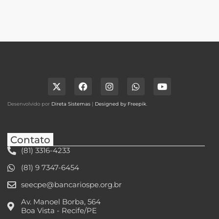
Desenvolvido por
Direta Sistemas
|
Designed by Freepik
.
Contato
(81) 3316-4233
(81) 9 7347-6454
seecpe@bancariospe.org.br
Av. Manoel Borba, 564
Boa Vista - Recife/PE