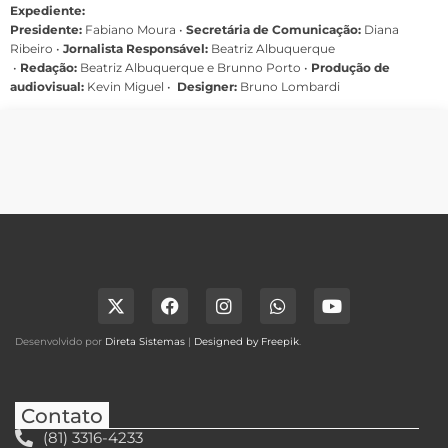
Expediente:
Presidente:
Fabiano Moura •
Secretária de Comunicação:
Diana
Ribeiro
•
Jornalista Responsável:
Beatriz Albuquerque
•
Redação:
Beatriz Albuquerque e Brunno Porto •
Produção de
audiovisual:
Kevin Miguel •
Designer:
Bruno Lombardi
Desenvolvido por
Direta Sistemas
|
Designed by Freepik
.
Contato
(81) 3316-4233