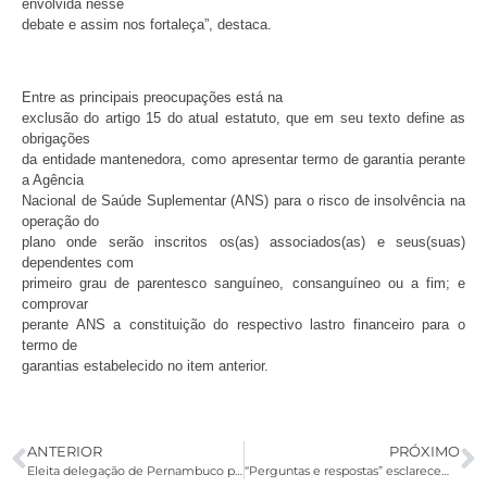
envolvida nesse
debate e assim nos fortaleça”, destaca.
Entre as principais preocupações está na
exclusão do artigo 15 do atual estatuto, que em seu texto define as
obrigações
da entidade mantenedora, como apresentar termo de garantia perante
a Agência
Nacional de Saúde Suplementar (ANS) para o risco de insolvência na
operação do
plano onde serão inscritos os(as) associados(as) e seus(suas)
dependentes com
primeiro grau de parentesco sanguíneo, consanguíneo ou a fim; e
comprovar
perante ANS a constituição do respectivo lastro financeiro para o
termo de
garantias estabelecido no item anterior.
ANTERIOR
PRÓXIMO
Eleita delegação de Pernambuco para 31º CNFBB
“Perguntas e respostas” esclarecem dúvidas sobre acordo com o BB