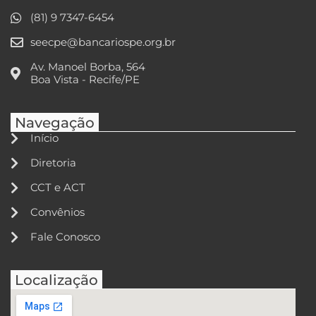
(81) 9 7347-6454
seecpe@bancariospe.org.br
Av. Manoel Borba, 564
Boa Vista - Recife/PE
Navegação
Início
Diretoria
CCT e ACT
Convênios
Fale Conosco
Localização