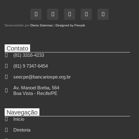
Desenvolvido por
Direta Sistemas
|
Designed by Freepik
.
Contato
(81) 3316-4233
(81) 9 7347-6454
seecpe@bancariospe.org.br
Av. Manoel Borba, 564
Boa Vista - Recife/PE
Navegação
Início
Diretoria