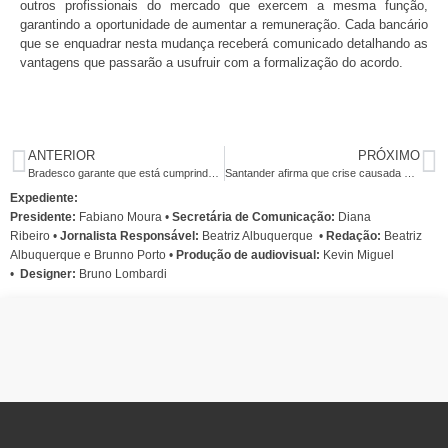
outros profissionais do mercado que exercem a mesma função,
garantindo a oportunidade de aumentar a remuneração. Cada bancário
que se enquadrar nesta mudança receberá comunicado detalhando as
vantagens que passarão a usufruir com a formalização do acordo.
ANTERIOR
PRÓXIMO
Bradesco garante que está cumprindo cláusula 29 da CCT
Santander afirma que crise causada pela pandemia já passou e negociação com a COE não avança
Expediente:
Presidente:
Fabiano Moura •
Secretária de Comunicação:
Diana
Ribeiro
•
Jornalista Responsável:
Beatriz Albuquerque
•
Redação:
Beatriz
Albuquerque e Brunno Porto •
Produção de audiovisual:
Kevin Miguel
•
Designer:
Bruno Lombardi