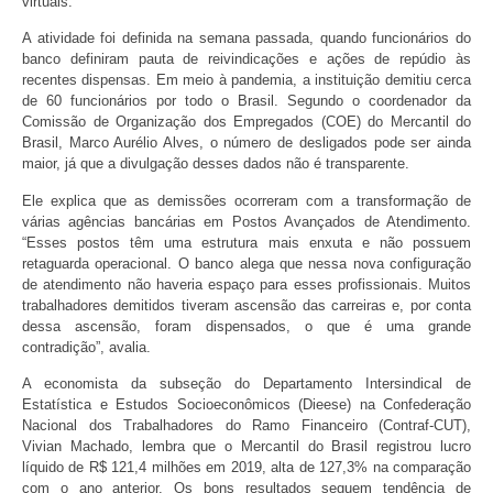
virtuais.
A atividade foi definida na semana passada, quando funcionários do
banco definiram pauta de reivindicações e ações de repúdio às
recentes dispensas. Em meio à pandemia, a instituição demitiu cerca
de 60 funcionários por todo o Brasil. Segundo o coordenador da
Comissão de Organização dos Empregados (COE) do Mercantil do
Brasil, Marco Aurélio Alves, o número de desligados pode ser ainda
maior, já que a divulgação desses dados não é transparente.
Ele explica que as demissões ocorreram com a transformação de
várias agências bancárias em Postos Avançados de Atendimento.
“Esses postos têm uma estrutura mais enxuta e não possuem
retaguarda operacional. O banco alega que nessa nova configuração
de atendimento não haveria espaço para esses profissionais. Muitos
trabalhadores demitidos tiveram ascensão das carreiras e, por conta
dessa ascensão, foram dispensados, o que é uma grande
contradição”, avalia.
A economista da subseção do Departamento Intersindical de
Estatística e Estudos Socioeconômicos (Dieese) na Confederação
Nacional dos Trabalhadores do Ramo Financeiro (Contraf-CUT),
Vivian Machado, lembra que o Mercantil do Brasil registrou lucro
líquido de R$ 121,4 milhões em 2019, alta de 127,3% na comparação
com o ano anterior. Os bons resultados seguem tendência de