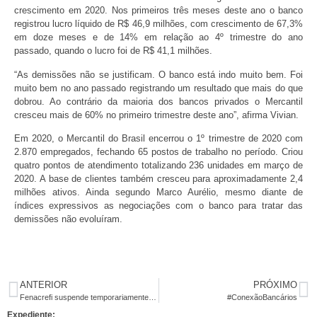
crescimento em 2020. Nos primeiros três meses deste ano o banco
registrou lucro líquido de R$ 46,9 milhões, com crescimento de 67,3%
em doze meses e de 14% em relação ao 4º trimestre do ano
passado, quando o lucro foi de R$ 41,1 milhões.
“As demissões não se justificam. O banco está indo muito bem. Foi
muito bem no ano passado registrando um resultado que mais do que
dobrou. Ao contrário da maioria dos bancos privados o Mercantil
cresceu mais de 60% no primeiro trimestre deste ano”, afirma Vivian.
Em 2020, o Mercantil do Brasil encerrou o 1º trimestre de 2020 com
2.870 empregados, fechando 65 postos de trabalho no período. Criou
quatro pontos de atendimento totalizando 236 unidades em março de
2020. A base de clientes também cresceu para aproximadamente 2,4
milhões ativos. Ainda segundo Marco Aurélio, mesmo diante de
índices expressivos as negociações com o banco para tratar das
demissões não evoluíram.
ANTERIOR
PRÓXIMO
Fenacrefi suspende temporariamente as negociações da Campanha Nacional 2020
#ConexãoBancários
Expediente: