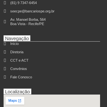
(81) 9 7347-6454
seecpe@bancariospe.org.br
Av. Manoel Borba, 564
Boa Vista - Recife/PE
Navegação
Início
Diretoria
CCT e ACT
Convênios
Fale Conosco
Localização