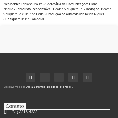
Presidente:
Fabiano Moura •
Secretária de Comunicação:
Diana
Ribeiro
•
Jornalista Responsável:
Beatriz Albuquerque
•
Redação:
Beatriz
Albuquerque e Brunno Porto •
Produção de audiovisual:
Kevin Miguel
•
Designer:
Bruno Lombardi
Desenvolvido por
Direta Sistemas
|
Designed by Freepik
.
Contato
(81) 3316-4233