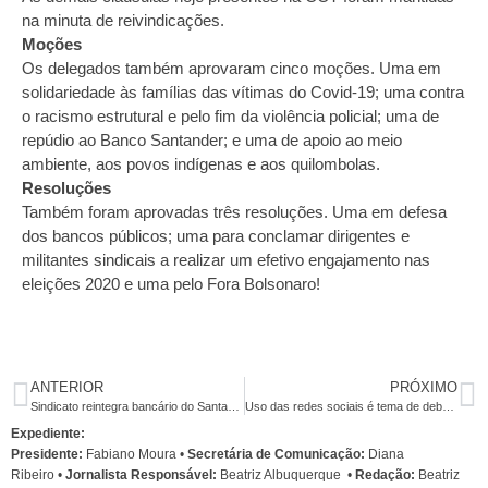
na minuta de reivindicações.
Moções
Os delegados também aprovaram cinco moções. Uma em
solidariedade às famílias das vítimas do Covid-19; uma contra
o racismo estrutural e pelo fim da violência policial; uma de
repúdio ao Banco Santander; e uma de apoio ao meio
ambiente, aos povos indígenas e aos quilombolas.
Resoluções
Também foram aprovadas três resoluções. Uma em defesa
dos bancos públicos; uma para conclamar dirigentes e
militantes sindicais a realizar um efetivo engajamento nas
eleições 2020 e uma pelo Fora Bolsonaro!
ANTERIOR
PRÓXIMO
Sindicato reintegra bancário do Santander durante pandemia da Covid-19
Uso das redes sociais é tema de debate na Conferência
Expediente:
Presidente:
Fabiano Moura •
Secretária de Comunicação:
Diana
Ribeiro
•
Jornalista Responsável:
Beatriz Albuquerque
•
Redação:
Beatriz