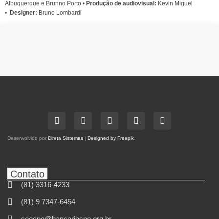
Albuquerque e Brunno Porto •
Produção de audiovisual:
Kevin Miguel
•
Designer:
Bruno Lombardi
Desenvolvido por
Direta Sistemas
|
Designed by Freepik
.
Contato
(81) 3316-4233
(81) 9 7347-6454
seecpe@bancariospe.org.br