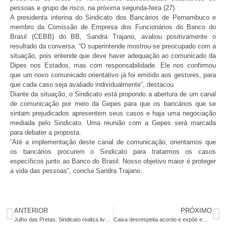
pessoas e grupo de risco, na próxima segunda-feira (27).
A presidenta interina do Sindicato dos Bancários de Pernambuco e
membro da Comissão de Empresa dos Funcionários do Banco do
Brasil (CEBB) do BB, Sandra Trajano, avaliou positivamente o
resultado da conversa. “O superintende mostrou-se preocupado com a
situação, pois entende que deve haver adequação ao comunicado da
Dipes nos Estados, mas com responsabilidade. Ele nos confirmou
que um novo comunicado orientativo já foi emitido aos gestores, para
que cada caso seja avaliado individualmente”, destacou.
Diante da situação, o Sindicato está propondo a abertura de um canal
de comunicação por meio da Gepes para que os bancários que se
sintam prejudicados apresentem seus casos e haja uma negociação
mediada pelo Sindicato. Uma reunião com a Gepes será marcada
para debater a proposta.
“Até a implementação deste canal de comunicação, orientamos que
os bancários procurem o Sindicato para tratarmos os casos
específicos junto ao Banco do Brasil. Nosso objetivo maior é proteger
a vida das pessoas”, conclui Sandra Trajano.
ANTERIOR
PRÓXIMO
Julho das Pretas: Sindicato realiza live sobre Desafios das Mulheres Negras neste sábado (25)
Caixa desrespeita acordo e expõe empregados à contaminação pela Covid-19