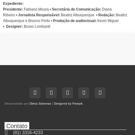
Expediente:
Presidente:
Fabiano Moura •
Secretária de Comunicação:
Diana
Ribeiro
•
Jornalista Responsável:
Beatriz Albuquerque
•
Redação:
Beatriz
Albuquerque e Brunno Porto •
Produção de audiovisual:
Kevin Miguel
•
Designer:
Bruno Lombardi
Desenvolvido por
Direta Sistemas
|
Designed by Freepik
.
Contato
(81) 3316-4233