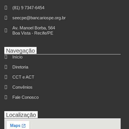
(81) 9 7347-6454
seecpe@bancariospe.org.br
Av. Manoel Borba, 564
Boa Vista - Recife/PE
Navegação
Início
Diretoria
CCT e ACT
Convênios
Fale Conosco
Localização