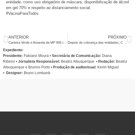
entidade, como uso obrigatório de máscara, disponibilização de álcool
em gel 70% e respeito ao distanciamento social.
#VacinaParaTodos
ANTERIOR
PRÓXIMO
Carteira Verde e Amarela da MP 905 retira direitos dos trabalhadores
Depois de cobrança das entidades, Caixa anuncia contratações, mas número não supre déficit
Expediente:
Presidente:
Fabiano Moura •
Secretária de Comunicação:
Diana
Ribeiro
•
Jornalista Responsável:
Beatriz Albuquerque
•
Redação:
Beatriz
Albuquerque e Brunno Porto •
Produção de audiovisual:
Kevin Miguel
•
Designer:
Bruno Lombardi