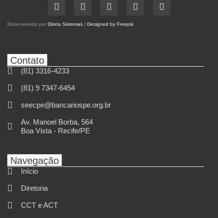
Desenvolvido por
Direta Sistemas
|
Designed by Freepik
.
Contato
(81) 3316-4233
(81) 9 7347-6454
seecpe@bancariospe.org.br
Av. Manoel Borba, 564
Boa Vista - Recife/PE
Navegação
Início
Diretoria
CCT e ACT