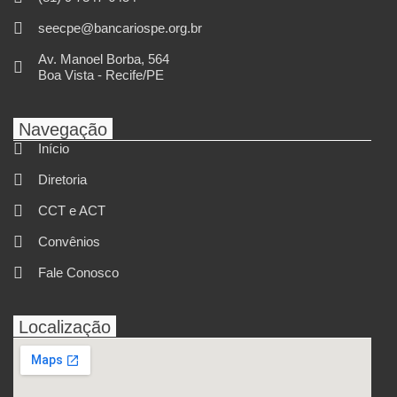
seecpe@bancariospe.org.br
Av. Manoel Borba, 564
Boa Vista - Recife/PE
Navegação
Início
Diretoria
CCT e ACT
Convênios
Fale Conosco
Localização