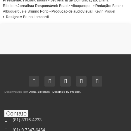
Presidente:
Fabiano Moura •
Secretária de Comunicação:
Diana
Ribeiro
•
Jornalista Responsável:
Beatriz Albuquerque
•
Redação:
Beatriz
Albuquerque e Brunno Porto •
Produção de audiovisual:
Kevin Miguel
•
Designer:
Bruno Lombardi
Desenvolvido por
Direta Sistemas
|
Designed by Freepik
.
Contato
(81) 3316-4233
(81) 9 7347-6454