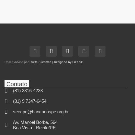
Desenvolvido por
Direta Sistemas
|
Designed by Freepik
.
Contato
(81) 3316-4233
(81) 9 7347-6454
seecpe@bancariospe.org.br
Av. Manoel Borba, 564
Boa Vista - Recife/PE