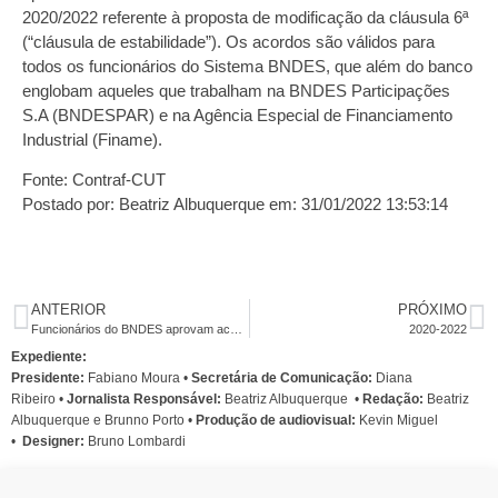
2020/2022 referente à proposta de modificação da cláusula 6ª
(“cláusula de estabilidade”). Os acordos são válidos para
todos os funcionários do Sistema BNDES, que além do banco
englobam aqueles que trabalham na BNDES Participações
S.A (BNDESPAR) e na Agência Especial de Financiamento
Industrial (Finame).
Fonte: Contraf-CUT
Postado por: Beatriz Albuquerque em: 31/01/2022 13:53:14
ANTERIOR
PRÓXIMO
Funcionários do BNDES aprovam acordo de PLR
2020-2022
Expediente:
Presidente:
Fabiano Moura •
Secretária de Comunicação:
Diana
Ribeiro
•
Jornalista Responsável:
Beatriz Albuquerque
•
Redação:
Beatriz
Albuquerque e Brunno Porto •
Produção de audiovisual:
Kevin Miguel
•
Designer:
Bruno Lombardi