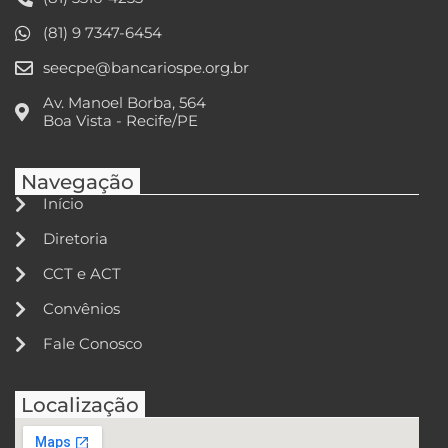
(81) 9 7347-6454
seecpe@bancariospe.org.br
Av. Manoel Borba, 564
Boa Vista - Recife/PE
Navegação
Início
Diretoria
CCT e ACT
Convênios
Fale Conosco
Localização