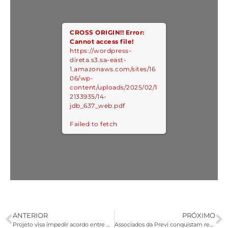
CROSS ORIGIN!!
Error:
Cannot access file!
https://wordpress-
direta.s3.sa-east-
1.amazonaws.com/sites/16
06/wp-
content/uploads/2025/02/1
2133935/14-
jdb_637_web.pdf
Failed to fetch
ANTERIOR
PRÓXIMO
Projeto visa impedir acordo entre governo e bancos
Associados da Previ conquistam redução da taxa de carregamento