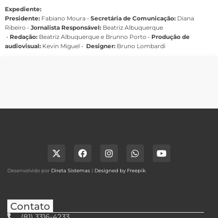
Expediente:
Presidente:
Fabiano Moura •
Secretária de Comunicação:
Diana
Ribeiro
•
Jornalista Responsável:
Beatriz Albuquerque
•
Redação:
Beatriz Albuquerque e Brunno Porto •
Produção de
audiovisual:
Kevin Miguel •
Designer:
Bruno Lombardi
Desenvolvido por
Direta Sistemas
|
Designed by Freepik
.
Contato
(81) 3316-4233