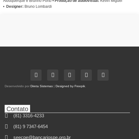
Albuquerque e Brunno Porto •
Produção de audiovisual:
Kevin Miguel
•
Designer:
Bruno Lombardi
Desenvolvido por
Direta Sistemas
|
Designed by Freepik
.
Contato
(81) 3316-4233
(81) 9 7347-6454
seecpe@bancariospe.org.br