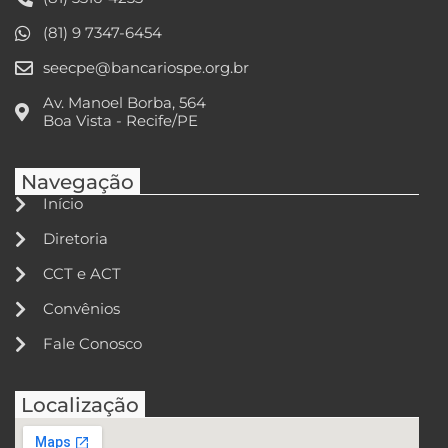
(81) 9 7347-6454
seecpe@bancariospe.org.br
Av. Manoel Borba, 564
Boa Vista - Recife/PE
Navegação
Início
Diretoria
CCT e ACT
Convênios
Fale Conosco
Localização