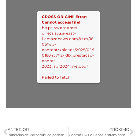
CROSS ORIGIN!!
Error:
Cannot access file!
https://wordpress-
direta.s3.sa-east-
1.amazonaws.com/sites/16
06/wp-
content/uploads/2025/02/1
0160437/12-jdb_prestacao-
contas-
2023_abr2024_web.pdf
Failed to fetch
ANTERIOR
PRÓXIMO
Bancários de Pernambuco podem concorrer a prêmios no 1º Festival de Música da Contraf-CUT
Contraf-CUT e Fenae entram com mandado de segurança contra transferência das Loterias da Caixa