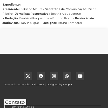
Expediente:
Presidente:
Fabiano Moura •
Secretária de Comunicação:
Diana
Ribeiro
•
Jornalista Responsável:
Beatriz Albuquerque
•
Redação:
Beatriz Albuquerque e Brunno Porto •
Produção de
audiovisual:
Kevin Miguel •
Designer:
Bruno Lombardi
Desenvolvido por
Direta Sistemas
|
Designed by Freepik
.
Contato
(81) 3316-4233