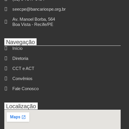
seecpe@bancariospe.org.br
Av. Manoel Borba, 564
Boa Vista - Recife/PE
Navegação
Início
Diretoria
CCT e ACT
Convênios
Fale Conosco
Localização