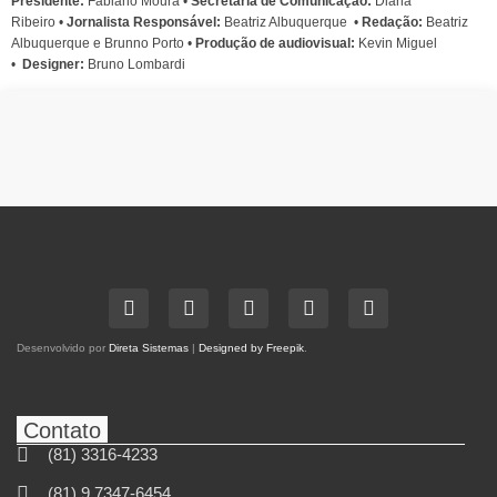
Presidente:
Fabiano Moura •
Secretária de Comunicação:
Diana
Ribeiro
•
Jornalista Responsável:
Beatriz Albuquerque
•
Redação:
Beatriz
Albuquerque e Brunno Porto •
Produção de audiovisual:
Kevin Miguel
•
Designer:
Bruno Lombardi
Desenvolvido por
Direta Sistemas
|
Designed by Freepik
.
Contato
(81) 3316-4233
(81) 9 7347-6454