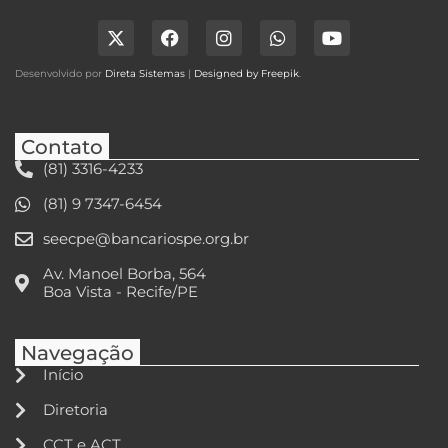
Desenvolvido por
Direta Sistemas
|
Designed by Freepik
.
Contato
(81) 3316-4233
(81) 9 7347-6454
seecpe@bancariospe.org.br
Av. Manoel Borba, 564
Boa Vista - Recife/PE
Navegação
Início
Diretoria
CCT e ACT