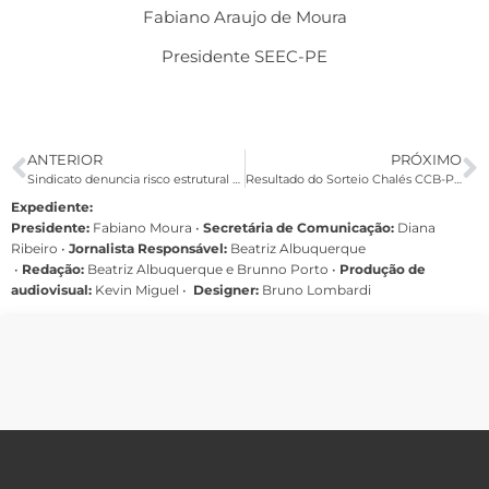
Fabiano Araujo de Moura
Presidente SEEC-PE
ANTERIOR
PRÓXIMO
Sindicato denuncia risco estrutural da agência Bradesco Casa Amarela ao CREA e à DRT
Resultado do Sorteio Chalés CCB-PE – Hospedagens Junho/2026
Expediente:
Presidente:
Fabiano Moura •
Secretária de Comunicação:
Diana
Ribeiro
•
Jornalista Responsável:
Beatriz Albuquerque
•
Redação:
Beatriz Albuquerque e Brunno Porto •
Produção de
audiovisual:
Kevin Miguel •
Designer:
Bruno Lombardi