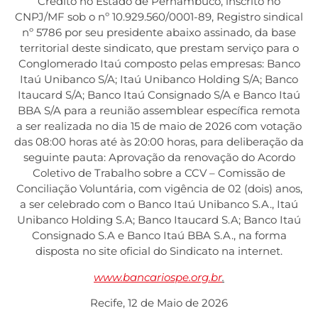
Crédito no Estado de Pernambuco, inscrito no
CNPJ/MF sob o nº 10.929.560/0001-89, Registro sindical
nº 5786 por seu presidente abaixo assinado, da base
territorial deste sindicato, que prestam serviço para o
Conglomerado Itaú composto pelas empresas: Banco
Itaú Unibanco S/A; Itaú Unibanco Holding S/A; Banco
Itaucard S/A; Banco Itaú Consignado S/A e Banco Itaú
BBA S/A para a reunião assemblear específica remota
a ser realizada no dia 15 de maio de 2026 com votação
das 08:00 horas até às 20:00 horas, para deliberação da
seguinte pauta: Aprovação da renovação do Acordo
Coletivo de Trabalho sobre a CCV – Comissão de
Conciliação Voluntária, com vigência de 02 (dois) anos,
a ser celebrado com o Banco Itaú Unibanco S.A., Itaú
Unibanco Holding S.A; Banco Itaucard S.A; Banco Itaú
Consignado S.A e Banco Itaú BBA S.A., na forma
disposta no site oficial do Sindicato na internet.
www.bancariospe.org.br
.
Recife, 12 de Maio de 2026