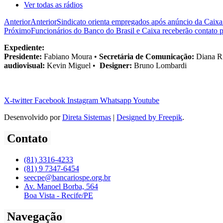
Ver todas as rádios
Anterior
Anterior
Sindicato orienta empregados após anúncio da Caix
Próximo
Funcionários do Banco do Brasil e Caixa receberão contato
Expediente:
Presidente:
Fabiano Moura •
Secretária de Comunicação:
Diana R
audiovisual:
Kevin Miguel •
Designer:
Bruno Lombardi
X-twitter
Facebook
Instagram
Whatsapp
Youtube
Desenvolvido por
Direta Sistemas
|
Designed by Freepik
.
Contato
(81) 3316-4233
(81) 9 7347-6454
seecpe@bancariospe.org.br
Av. Manoel Borba, 564
Boa Vista - Recife/PE
Navegação