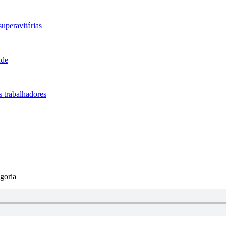
uperavitárias
ade
s trabalhadores
goria