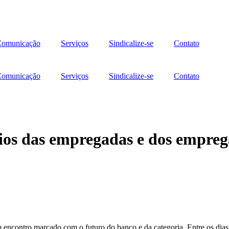
omunicação
Serviços
Sindicalize-se
Contato
omunicação
Serviços
Sindicalize-se
Contato
fios das empregadas e dos empreg
contro marcado com o futuro do banco e da categoria. Entre os dias 1