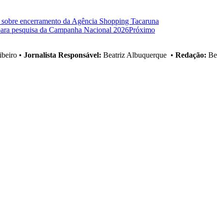
a sobre encerramento da Agência Shopping Tacaruna
 para pesquisa da Campanha Nacional 2026
Próximo
ibeiro
•
Jornalista Responsável:
Beatriz Albuquerque
•
Redação:
Bea