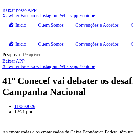
Ir
para
Baixar nosso APP
o
X-twitter
Facebook
Instagram
Whatsapp
Youtube
conteúdo
Início
Quem Somos
Convenções e Acordos
C
Início
Quem Somos
Convenções e Acordos
C
Pesquisar
Baixar APP
X-twitter
Facebook
Instagram
Whatsapp
Youtube
41º Conecef vai debater os desa
Campanha Nacional
11/06/2026
12:21 pm
As empregadas e os empregados da Caixa Econômica Federal têm um en