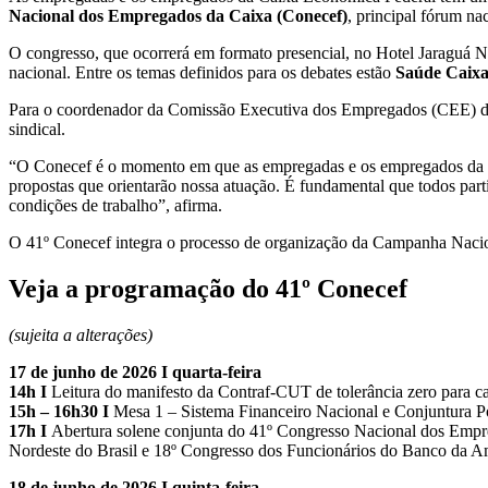
Nacional dos Empregados da Caixa (Conecef)
, principal fórum na
O congresso, que ocorrerá em formato presencial, no Hotel Jaraguá Na
nacional. Entre os temas definidos para os debates estão
Saúde Caixa,
Para o coordenador da Comissão Executiva dos Empregados (CEE) da 
sindical.
“O Conecef é o momento em que as empregadas e os empregados da Caix
propostas que orientarão nossa atuação. É fundamental que todos parti
condições de trabalho”, afirma.
O 41º Conecef integra o processo de organização da Campanha Nacion
Veja a programação do 41º Conecef
(sujeita a alterações)
17 de junho de 2026 I quarta-feira
14h I
Leitura do manifesto da Contraf-CUT de tolerância zero para c
15h – 16h30 I
Mesa 1 – Sistema Financeiro Nacional e Conjuntura Po
17h I
Abertura solene conjunta do 41º Congresso Nacional dos Empr
Nordeste do Brasil e 18º Congresso dos Funcionários do Banco da 
18 de junho de 2026 I quinta-feira