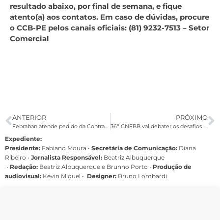
resultado abaixo, por final de semana, e fique
atento(a) aos contatos. Em caso de dúvidas, procure
o CCB-PE pelos canais oficiais: (81) 9232-7513 – Setor
Comercial
ANTERIOR
PRÓXIMO
Febraban atende pedido da Contraf-CUT e orienta bancos a liberar empregados durante jogos do Brasil na Copa
36º CNFBB vai debater os desafios dos funcionários do Banco do Brasil e preparar a Campanha Nacional
Expediente:
Presidente:
Fabiano Moura •
Secretária de Comunicação:
Diana
Ribeiro
•
Jornalista Responsável:
Beatriz Albuquerque
•
Redação:
Beatriz Albuquerque e Brunno Porto •
Produção de
audiovisual:
Kevin Miguel •
Designer:
Bruno Lombardi