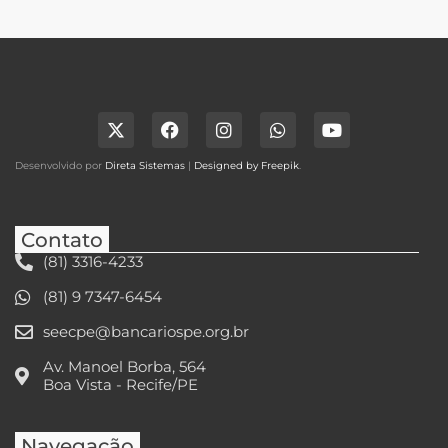
Desenvolvido por
Direta Sistemas
|
Designed by Freepik
.
Contato
(81) 3316-4233
(81) 9 7347-6454
seecpe@bancariospe.org.br
Av. Manoel Borba, 564
Boa Vista - Recife/PE
Navegação