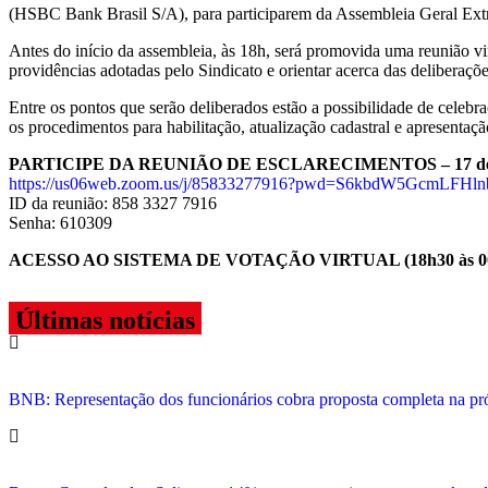
(HSBC Bank Brasil S/A), para participarem da Assembleia Geral Extra
Antes do início da assembleia, às 18h, será promovida uma reunião vir
providências adotadas pelo Sindicato e orientar acerca das deliberaç
Entre os pontos que serão deliberados estão a possibilidade de celebraç
os procedimentos para habilitação, atualização cadastral e apresentaç
PARTICIPE DA REUNIÃO DE ESCLARECIMENTOS – 17 de jun
https://us06web.zoom.us/j/85833277916?pwd=S6kbdW5GcmLFH
ID da reunião: 858 3327 7916
Senha: 610309
ACESSO AO SISTEMA DE VOTAÇÃO VIRTUAL (18h30 às 00
Últimas notícias
BNB: Representação dos funcionários cobra proposta completa na p