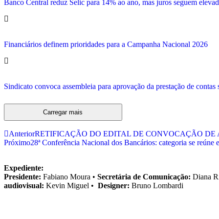
Banco Central reduz Selic para 14% ao ano, mas juros seguem elevad
Financiários definem prioridades para a Campanha Nacional 2026
Sindicato convoca assembleia para aprovação da prestação de contas s
Carregar mais
Anterior
RETIFICAÇÃO DO EDITAL DE CONVOCAÇÃO DE 
Próximo
28ª Conferência Nacional dos Bancários: categoria se reún
Expediente:
Presidente:
Fabiano Moura •
Secretária de Comunicação:
Diana R
audiovisual:
Kevin Miguel •
Designer:
Bruno Lombardi