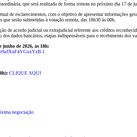
ordinária, que será realizada de forma remota no próximo dia 17 de ju
tual de esclarecimentos, com o objetivo de apresentar informações gerais
ões que serão submetidas à votação remota, das 18h30 às 00h.
ão de acordo judicial ou extrajudicial referente aos créditos reconhecid
ão dos dados bancários, etapas indispensáveis para o recebimento dos va
ho de 2026, às 18h:
lnb9aJXuF4VGuxYzB.1
h):
CLIQUE AQUI
róxima negociação