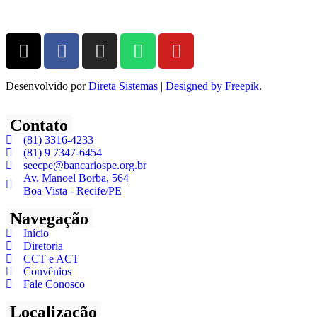
Desenvolvido por
Direta Sistemas
|
Designed by Freepik
.
Contato
(81) 3316-4233
(81) 9 7347-6454
seecpe@bancariospe.org.br
Av. Manoel Borba, 564
Boa Vista - Recife/PE
Navegação
Início
Diretoria
CCT e ACT
Convênios
Fale Conosco
Localização