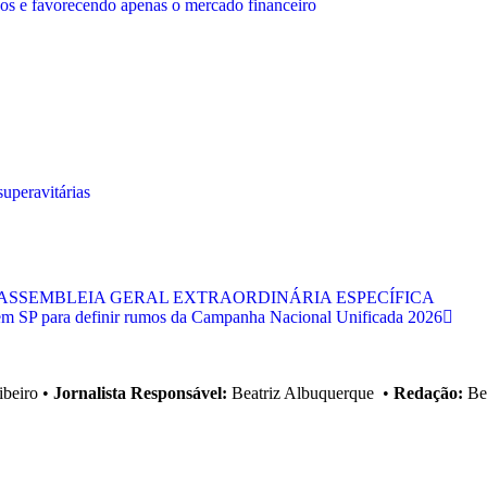
os e favorecendo apenas o mercado financeiro
uperavitárias
ASSEMBLEIA GERAL EXTRAORDINÁRIA ESPECÍFICA
e em SP para definir rumos da Campanha Nacional Unificada 2026
ibeiro
•
Jornalista Responsável:
Beatriz Albuquerque
•
Redação:
Bea