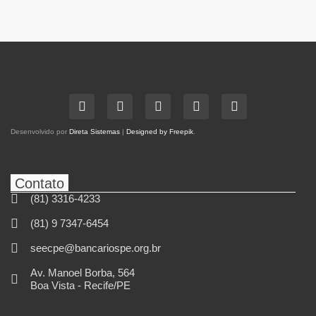
Desenvolvido por
Direta Sistemas
|
Designed by Freepik
.
Contato
(81) 3316-4233
(81) 9 7347-6454
seecpe@bancariospe.org.br
Av. Manoel Borba, 564
Boa Vista - Recife/PE