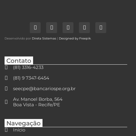
Desenvolvido por
Direta Sistemas
|
Designed by Freepik
.
Contato
(81) 3316-4233
(81) 9 7347-6454
seecpe@bancariospe.org.br
Av. Manoel Borba, 564
Boa Vista - Recife/PE
Navegação
Início