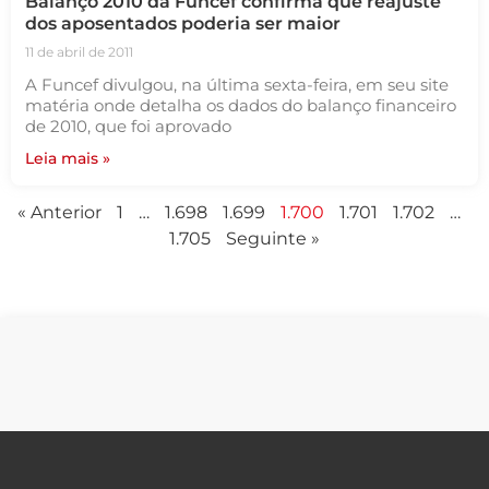
Balanço 2010 da Funcef confirma que reajuste
dos aposentados poderia ser maior
11 de abril de 2011
A Funcef divulgou, na última sexta-feira, em seu site
matéria onde detalha os dados do balanço financeiro
de 2010, que foi aprovado
Leia mais »
« Anterior
1
…
1.698
1.699
1.700
1.701
1.702
…
1.705
Seguinte »