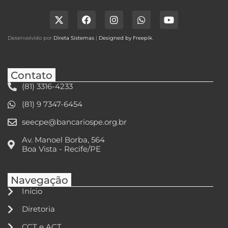
Desenvolvido por
Direta Sistemas
|
Designed by Freepik
.
Contato
(81) 3316-4233
(81) 9 7347-6454
seecpe@bancariospe.org.br
Av. Manoel Borba, 564
Boa Vista - Recife/PE
Navegação
Início
Diretoria
CCT e ACT