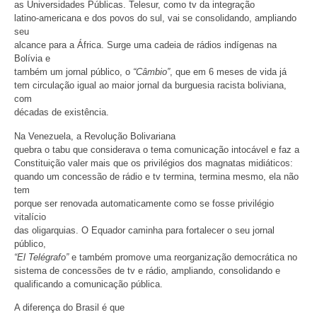
as Universidades Públicas. Telesur, como tv da integração
latino-americana e dos povos do sul, vai se consolidando, ampliando
seu
alcance para a África. Surge uma cadeia de rádios indígenas na
Bolívia e
também um jornal público, o
“Câmbio”
, que em 6 meses de vida já
tem circulação igual ao maior jornal da burguesia racista boliviana,
com
décadas de existência.
Na Venezuela, a Revolução Bolivariana
quebra o tabu que considerava o tema comunicação intocável e faz a
Constituição valer mais que os privilégios dos magnatas midiáticos:
quando um concessão de rádio e tv termina, termina mesmo, ela não
tem
porque ser renovada automaticamente como se fosse privilégio
vitalício
das oligarquias. O Equador caminha para fortalecer o seu jornal
público,
“El Telégrafo”
e também promove uma reorganização democrática no
sistema de concessões de tv e rádio, ampliando, consolidando e
qualificando a comunicação pública.
A diferença do Brasil é que