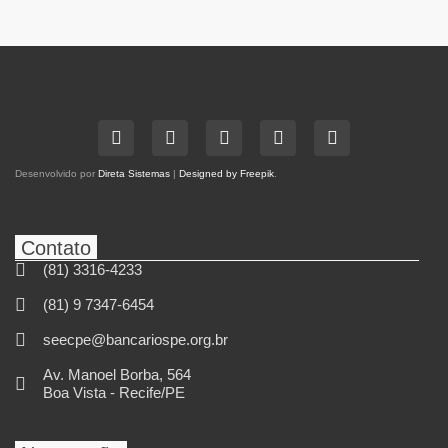
Desenvolvido por
Direta Sistemas
|
Designed by Freepik
.
Contato
(81) 3316-4233
(81) 9 7347-6454
seecpe@bancariospe.org.br
Av. Manoel Borba, 564
Boa Vista - Recife/PE