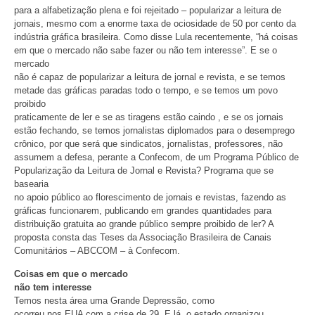
para a alfabetização plena e foi rejeitado – popularizar a leitura de
jornais, mesmo com a enorme taxa de ociosidade de 50 por cento da
indústria gráfica brasileira. Como disse Lula recentemente, “há coisas
em que o mercado não sabe fazer ou não tem interesse”. E se o
mercado
não é capaz de popularizar a leitura de jornal e revista, e se temos
metade das gráficas paradas todo o tempo, e se temos um povo
proibido
praticamente de ler e se as tiragens estão caindo , e se os jornais
estão fechando, se temos jornalistas diplomados para o desemprego
crônico, por que será que sindicatos, jornalistas, professores, não
assumem a defesa, perante a Confecom, de um Programa Público de
Popularização da Leitura de Jornal e Revista? Programa que se
basearia
no apoio público ao florescimento de jornais e revistas, fazendo as
gráficas funcionarem, publicando em grandes quantidades para
distribuição gratuita ao grande público sempre proibido de ler? A
proposta consta das Teses da Associação Brasileira de Canais
Comunitários – ABCCOM – à Confecom.
Coisas em que o mercado
não tem interesse
Temos nesta área uma Grande Depressão, como
ocorreu nos EUA com a crise de 29. E lá, o estado organizou