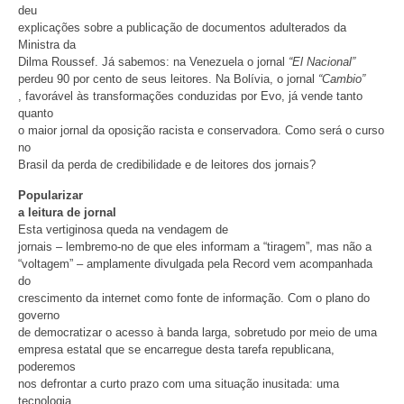
deu
explicações sobre a publicação de documentos adulterados da
Ministra da
Dilma Roussef. Já sabemos: na Venezuela o jornal
“El Nacional”
perdeu 90 por cento de seus leitores. Na Bolívia, o jornal
“Cambio”
, favorável às transformações conduzidas por Evo, já vende tanto
quanto
o maior jornal da oposição racista e conservadora. Como será o curso
no
Brasil da perda de credibilidade e de leitores dos jornais?
Popularizar
a leitura de jornal
Esta vertiginosa queda na vendagem de
jornais – lembremo-no de que eles informam a “tiragem”, mas não a
“voltagem” – amplamente divulgada pela Record vem acompanhada
do
crescimento da internet como fonte de informação. Com o plano do
governo
de democratizar o acesso à banda larga, sobretudo por meio de uma
empresa estatal que se encarregue desta tarefa republicana,
poderemos
nos defrontar a curto prazo com uma situação inusitada: uma
tecnologia